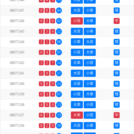
08071348
8
4
3
15
大双
小单
错
08071347
0
0
4
04
大双
小单
错
08071346
0
2
0
02
小双
大单
中
08071345
3
5
4
12
大双
小单
错
08071344
2
1
5
08
小单
大双
错
08071343
0
4
3
07
小双
大单
错
08071342
5
2
7
14
大单
小双
错
08071341
2
9
6
17
大双
小单
错
08071340
6
8
9
23
大双
小单
错
08071339
0
3
4
07
小双
大单
错
08071338
4
9
0
13
大单
小双
错
08071337
8
7
8
23
大单
小双
中
08071336
8
2
9
19
大双
小单
错