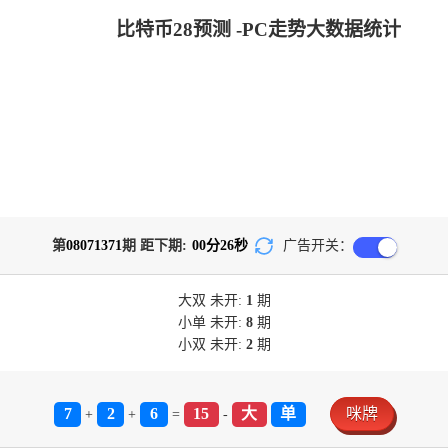
比特币28预测 -PC走势大数据统计
第
08071371
期 距下期:
00
分
26
秒
广告开关：
大双
未开:
1
期
小单
未开:
8
期
小双
未开:
2
期
7
2
6
15
大
单
咪牌
+
+
=
-