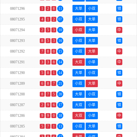
08071296
1
2
8
11
大单
小双
错
08071295
4
1
2
07
小双
大单
错
08071294
2
5
3
10
小双
大单
中
08071293
8
5
3
16
小双
大单
错
08071292
7
8
0
15
小双
大单
中
08071291
3
3
8
14
大双
小单
中
08071290
5
8
1
14
大单
小双
错
08071289
6
8
7
21
小双
大单
中
08071288
8
7
5
20
大单
小双
错
08071287
2
9
6
17
大双
小单
错
08071286
9
9
0
18
大双
小单
中
08071285
5
7
1
13
小双
大单
错