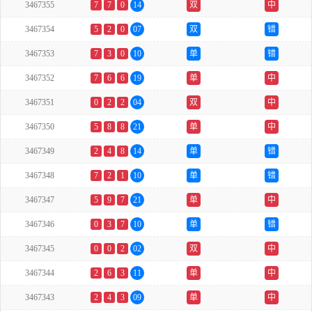
3467355
7
7
0
14
双
中
3467354
5
2
0
07
双
错
3467353
7
3
0
10
单
错
3467352
7
6
6
19
单
中
3467351
0
2
2
04
双
中
3467350
5
8
8
21
单
中
3467349
2
4
8
14
单
错
3467348
7
2
1
10
单
错
3467347
5
9
7
21
单
中
3467346
0
3
7
10
单
错
3467345
0
0
2
02
双
中
3467344
2
6
3
11
单
中
3467343
2
4
3
09
单
中