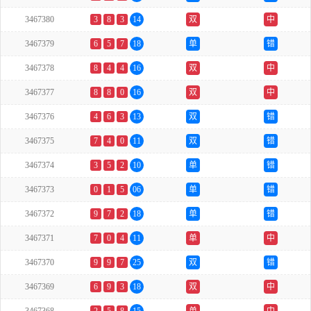
3467380
3
8
3
14
双
中
3467379
6
5
7
18
单
错
3467378
8
4
4
16
双
中
3467377
8
8
0
16
双
中
3467376
4
6
3
13
双
错
3467375
7
4
0
11
双
错
3467374
3
5
2
10
单
错
3467373
0
1
5
06
单
错
3467372
9
7
2
18
单
错
3467371
7
0
4
11
单
中
3467370
9
9
7
25
双
错
3467369
6
9
3
18
双
中