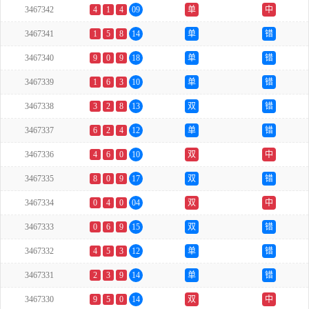
3467342
4
1
4
09
单
中
3467341
1
5
8
14
单
错
3467340
9
0
9
18
单
错
3467339
1
6
3
10
单
错
3467338
3
2
8
13
双
错
3467337
6
2
4
12
单
错
3467336
4
6
0
10
双
中
3467335
8
0
9
17
双
错
3467334
0
4
0
04
双
中
3467333
0
6
9
15
双
错
3467332
4
5
3
12
单
错
3467331
2
3
9
14
单
错
3467330
9
5
0
14
双
中