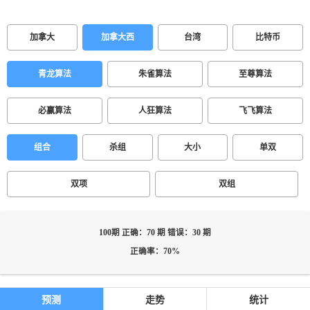
加拿大
加拿大西
台湾
比特币
青龙算法
朱雀算法
至尊算法
必赢算法
人狂算法
飞飞算法
组合
杀组
大小
单双
双项
双组
100期 正确：70 期 错误：30 期
正确率：70%
预测
走势
统计