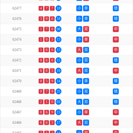
62477
4
7
7
18
小
单
错
62476
3
9
6
18
小
单
错
62475
1
7
0
08
大
双
中
62474
1
9
5
15
小
单
中
62473
1
8
6
15
大
双
中
62472
9
6
0
15
小
双
错
62471
6
8
5
19
大
双
中
62470
0
5
9
14
小
单
错
62469
9
7
9
25
小
双
错
62468
2
1
0
03
大
双
错
62467
0
6
9
15
小
单
中
62466
6
6
5
17
大
双
中