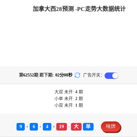
加拿大西28预测 -PC走势大数据统计
第
62552
期 距下期:
02
分
08
秒
广告开关：
大双
未开:
4
期
小单
未开:
2
期
小双
未开:
1
期
9
6
4
19
大
单
咪牌
+
+
=
-