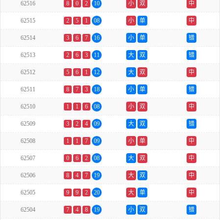
62516
8
0
2
10
小
双
中
62515
2
5
1
08
小
单
中
62514
3
6
7
16
小
单
错
62513
2
6
3
11
大
双
错
62512
5
6
1
12
大
双
中
62511
8
7
3
18
小
单
错
62510
1
1
6
08
小
双
中
62509
3
2
4
09
大
双
错
62508
1
1
7
09
小
单
中
62507
0
6
2
08
大
双
中
62506
8
4
7
19
大
双
中
62505
9
9
2
20
大
单
中
62504
7
4
8
19
小
双
错