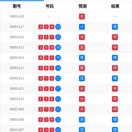
期号
号码
预测
结果
08091418
---
大
---
08091417
9
2
4
15
小
错
08091416
9
5
7
21
大
中
08091415
3
6
9
18
双
中
08091414
8
1
1
10
单
错
08091413
2
9
2
13
单
中
08091412
4
7
4
15
双
错
08091411
8
1
8
17
大
中
08091410
1
2
8
11
小
中
08091409
8
7
6
21
大
中
08091408
0
3
9
12
单
错
08091407
4
5
2
11
双
错