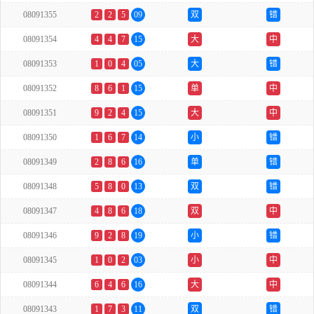
08091355
2
2
5
09
双
错
08091354
4
4
7
15
大
中
08091353
1
0
4
05
大
错
08091352
8
6
1
15
单
中
08091351
9
2
4
15
大
中
08091350
1
6
7
14
小
错
08091349
2
8
6
16
单
错
08091348
5
8
0
13
双
错
08091347
4
8
6
18
双
中
08091346
9
2
8
19
小
错
08091345
1
0
2
03
小
中
08091344
6
4
6
16
大
中
08091343
1
7
3
11
双
错