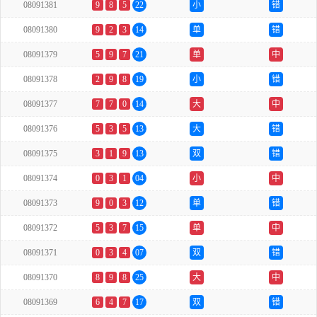
08091381
9
8
5
22
小
错
08091380
9
2
3
14
单
错
08091379
5
9
7
21
单
中
08091378
2
9
8
19
小
错
08091377
7
7
0
14
大
中
08091376
5
3
5
13
大
错
08091375
3
1
9
13
双
错
08091374
0
3
1
04
小
中
08091373
9
0
3
12
单
错
08091372
5
3
7
15
单
中
08091371
0
3
4
07
双
错
08091370
8
9
8
25
大
中
08091369
6
4
7
17
双
错