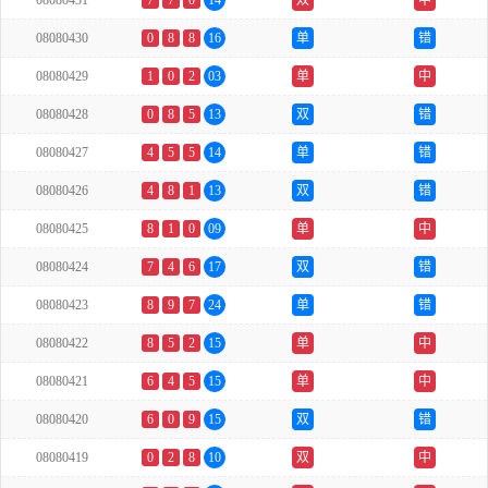
08080431
7
7
0
14
双
中
08080430
0
8
8
16
单
错
08080429
1
0
2
03
单
中
08080428
0
8
5
13
双
错
08080427
4
5
5
14
单
错
08080426
4
8
1
13
双
错
08080425
8
1
0
09
单
中
08080424
7
4
6
17
双
错
08080423
8
9
7
24
单
错
08080422
8
5
2
15
单
中
08080421
6
4
5
15
单
中
08080420
6
0
9
15
双
错
08080419
0
2
8
10
双
中