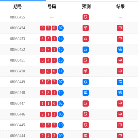
期号
号码
预测
结果
08080455
---
双
---
08080454
0
7
0
07
单
中
08080453
8
5
1
14
双
中
08080452
9
7
1
17
双
错
08080451
5
4
7
16
双
中
08080450
3
8
0
11
单
中
08080449
5
0
2
07
双
错
08080448
8
3
1
12
单
错
08080447
1
1
0
02
双
中
08080446
2
1
3
06
双
中
08080445
3
5
2
10
双
中
08080444
2
4
3
09
单
中