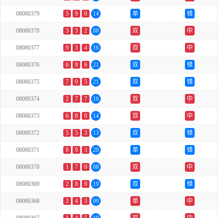
08080379
5
9
0
14
单
错
08080378
3
3
2
08
双
中
08080377
9
3
4
16
双
中
08080376
6
9
6
21
双
错
08080375
7
9
5
21
双
错
08080374
2
7
7
16
双
中
08080373
6
8
0
14
双
中
08080372
5
5
3
13
双
错
08080371
8
9
3
20
单
错
08080370
1
7
0
08
双
中
08080369
2
8
9
19
双
错
08080368
2
4
3
09
单
中