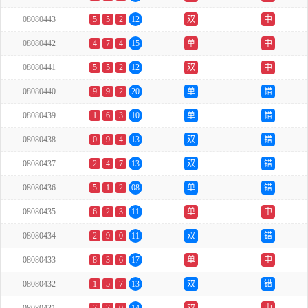
08080443
5
5
2
12
双
中
08080442
4
7
4
15
单
中
08080441
5
5
2
12
双
中
08080440
9
9
2
20
单
错
08080439
1
6
3
10
单
错
08080438
0
9
4
13
双
错
08080437
2
4
7
13
双
错
08080436
5
1
2
08
单
错
08080435
6
2
3
11
单
中
08080434
2
9
0
11
双
错
08080433
8
3
6
17
单
中
08080432
1
5
7
13
双
错