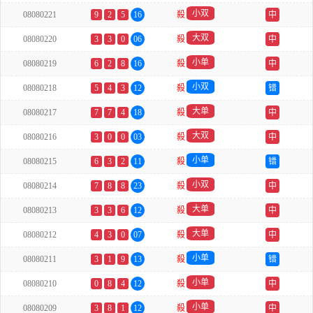
小双
08080221
9
2
5
16
殺
中
大双
08080220
3
3
0
06
殺
中
小单
08080219
6
2
8
16
殺
中
小双
08080218
5
4
3
12
殺
错
大单
08080217
7
7
4
18
殺
中
大双
08080216
3
0
0
03
殺
中
小单
08080215
6
3
2
11
殺
错
小双
08080214
7
8
8
23
殺
中
大单
08080213
3
3
6
12
殺
中
大单
08080212
4
3
0
07
殺
中
小单
08080211
3
1
9
13
殺
错
小单
08080210
0
8
4
12
殺
中
小单
08080209
3
8
1
12
殺
中