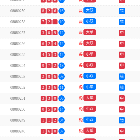
08080260
9
0
6
15
殺
中
大双
08080259
8
2
6
16
殺
错
小双
08080258
7
2
1
10
殺
错
大单
08080257
3
0
9
12
殺
中
大双
08080256
6
2
4
12
殺
中
小单
08080255
4
5
3
12
殺
中
小双
08080254
9
7
2
18
殺
中
小双
08080253
2
0
6
08
殺
错
小单
08080252
2
3
6
11
殺
错
大单
08080251
3
3
0
06
殺
中
小双
08080250
0
5
9
14
殺
中
小双
08080249
1
1
2
04
殺
错
大单
08080248
1
6
0
07
殺
中