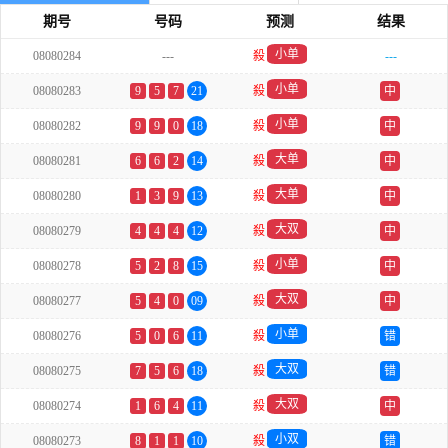
期号
号码
预测
结果
小单
08080284
---
殺
---
小单
08080283
9
5
7
21
殺
中
小单
08080282
9
9
0
18
殺
中
大单
08080281
6
6
2
14
殺
中
大单
08080280
1
3
9
13
殺
中
大双
08080279
4
4
4
12
殺
中
小单
08080278
5
2
8
15
殺
中
大双
08080277
5
4
0
09
殺
中
小单
08080276
5
0
6
11
殺
错
大双
08080275
7
5
6
18
殺
错
大双
08080274
1
6
4
11
殺
中
小双
08080273
8
1
1
10
殺
错