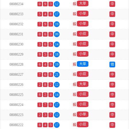
大单
08080234
0
9
3
12
殺
中
小单
08080233
5
4
8
17
殺
中
小单
08080232
7
9
3
19
殺
中
小双
08080231
0
6
3
09
殺
中
小双
08080230
3
6
5
14
殺
中
小单
08080229
9
5
4
18
殺
中
大单
08080228
6
4
9
19
殺
错
小双
08080227
7
6
8
21
殺
中
大单
08080226
2
8
2
12
殺
中
小双
08080225
8
2
4
14
殺
中
小双
08080224
1
7
9
17
殺
中
小单
08080223
2
3
7
12
殺
中
小双
08080222
8
4
5
17
殺
中