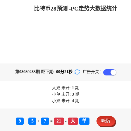
比特币28预测 -PC走势大数据统计
第
08080283
期 距下期:
00
分
21
秒
广告开关：
大双
未开:
1
期
小单
未开:
3
期
小双
未开:
4
期
9
5
7
21
大
单
咪牌
+
+
=
-