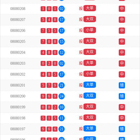
大单
08080208
1
0
1
02
殺
中
大双
08080207
5
4
8
17
殺
中
小单
08080206
7
5
5
17
殺
中
大双
08080205
7
0
8
15
殺
中
大双
08080204
4
8
0
12
殺
中
大单
08080203
0
2
0
02
殺
中
小单
08080202
4
8
5
17
殺
中
大单
08080201
5
7
9
21
殺
错
大双
08080200
9
6
9
24
殺
错
大双
08080199
0
8
2
10
殺
中
大双
08080198
5
1
5
11
殺
中
大单
08080197
9
6
6
21
殺
错
小双