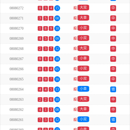
大双
08080272
8
3
4
15
殺
中
大单
08080271
3
5
0
08
殺
中
小双
08080270
1
8
9
18
殺
中
小双
08080269
4
5
0
09
殺
中
大双
08080268
2
3
7
12
殺
中
小单
08080267
9
1
8
18
殺
中
小双
08080266
0
1
4
05
殺
中
小双
08080265
0
9
7
16
殺
中
小单
08080264
4
4
5
13
殺
错
大双
08080263
2
2
6
10
殺
中
大单
08080262
4
1
3
08
殺
中
小双
08080261
7
5
0
12
殺
错
小单