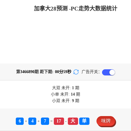
加拿大28预测 -PC走势大数据统计
第
3466890
期 距下期:
00
分
59
秒
广告开关：
大双
未开:
1
期
小单
未开:
14
期
小双
未开:
9
期
6
4
7
17
大
单
咪牌
+
+
=
-