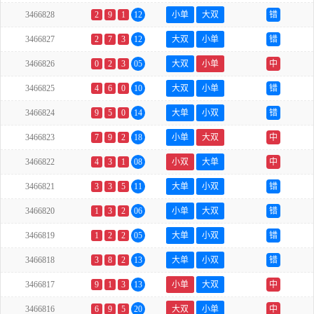
3466828
2
9
1
12
小单
大双
错
3466827
2
7
3
12
大双
小单
错
3466826
0
2
3
05
大双
小单
中
3466825
4
6
0
10
大双
小单
错
3466824
9
5
0
14
大单
小双
错
3466823
7
9
2
18
小单
大双
中
3466822
4
3
1
08
小双
大单
中
3466821
3
3
5
11
大单
小双
错
3466820
1
3
2
06
小单
大双
错
3466819
1
2
2
05
大单
小双
错
3466818
3
8
2
13
大单
小双
错
3466817
9
1
3
13
小单
大双
中
3466816
6
9
5
20
大双
小单
中