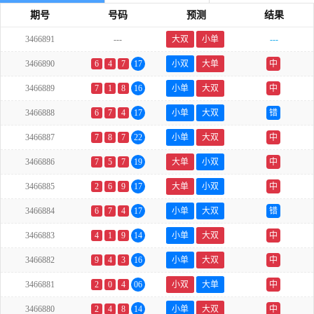
期号
号码
预测
结果
3466891
---
大双
小单
---
3466890
6
4
7
17
小双
大单
中
3466889
7
1
8
16
小单
大双
中
3466888
6
7
4
17
小单
大双
错
3466887
7
8
7
22
小单
大双
中
3466886
7
5
7
19
大单
小双
中
3466885
2
6
9
17
大单
小双
中
3466884
6
7
4
17
小单
大双
错
3466883
4
1
9
14
小单
大双
中
3466882
9
4
3
16
小单
大双
中
3466881
2
0
4
06
小双
大单
中
3466880
2
4
8
14
小单
大双
中