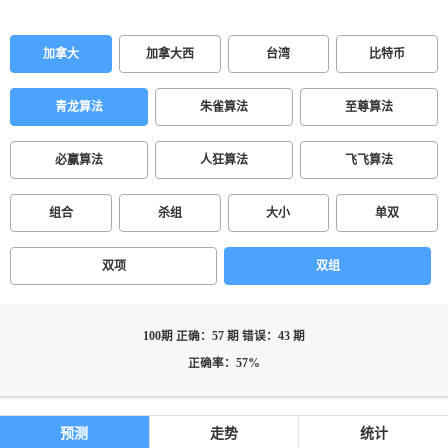
加拿大
加拿大西
台湾
比特币
青龙算法
朱雀算法
至尊算法
必赢算法
人狂算法
飞飞算法
组合
杀组
大小
单双
双项
双组
100期 正确：57 期 错误：43 期
正确率：57%
预测
走势
统计