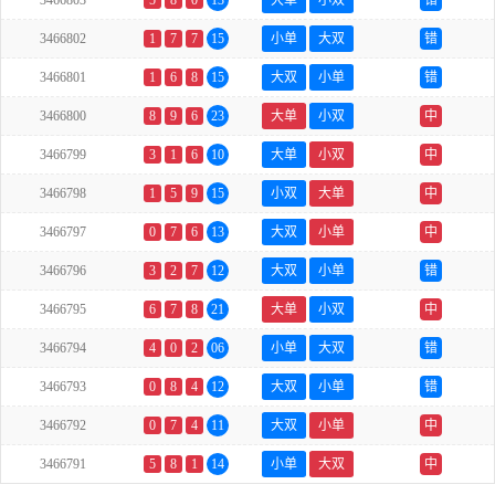
3466803
5
8
0
13
大单
小双
错
3466802
1
7
7
15
小单
大双
错
3466801
1
6
8
15
大双
小单
错
3466800
8
9
6
23
大单
小双
中
3466799
3
1
6
10
大单
小双
中
3466798
1
5
9
15
小双
大单
中
3466797
0
7
6
13
大双
小单
中
3466796
3
2
7
12
大双
小单
错
3466795
6
7
8
21
大单
小双
中
3466794
4
0
2
06
小单
大双
错
3466793
0
8
4
12
大双
小单
错
3466792
0
7
4
11
大双
小单
中
3466791
5
8
1
14
小单
大双
中