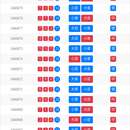
3466879
7
2
5
14
小双
大单
错
3466878
2
7
7
16
小单
大双
中
3466877
7
8
2
17
大双
小单
错
3466876
4
2
5
11
大双
小单
中
3466875
5
3
7
15
大双
小单
错
3466874
1
7
2
10
小双
大单
中
3466873
5
9
0
14
小双
大单
错
3466872
3
9
0
12
大单
小双
中
3466871
6
8
2
16
大单
小双
错
3466870
8
9
7
24
小单
大双
中
3466869
7
1
8
16
小单
大双
中
3466868
2
9
4
15
大单
小双
中