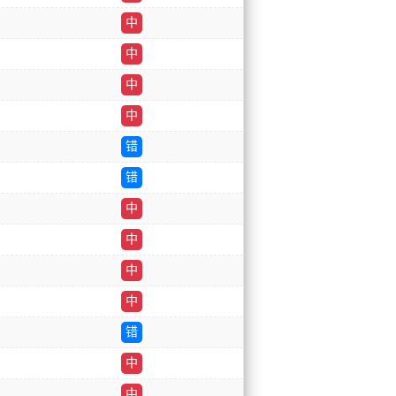
中
中
中
中
错
错
中
中
中
中
错
中
中