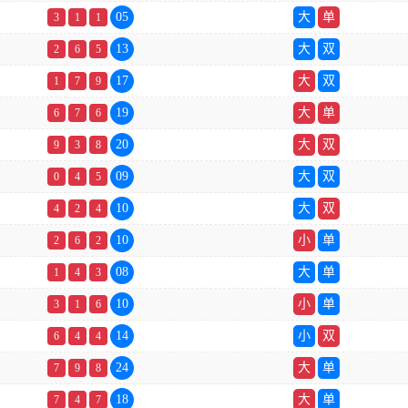
05
大
单
3
1
1
13
大
双
2
6
5
17
大
双
1
7
9
19
大
单
6
7
6
20
大
双
9
3
8
09
大
双
0
4
5
10
大
双
4
2
4
10
小
单
2
6
2
08
大
单
1
4
3
10
小
单
3
1
6
14
小
双
6
4
4
24
大
单
7
9
8
18
大
单
7
4
7