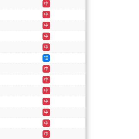
中
中
中
中
中
错
中
中
中
中
中
中
中