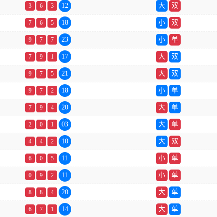
12
大
双
3
6
3
18
小
双
7
6
5
23
小
单
9
7
7
17
大
双
7
9
1
21
大
双
9
7
5
18
小
单
9
7
2
20
大
单
7
9
4
03
大
单
2
0
1
10
大
双
4
4
2
11
小
单
6
0
5
11
小
单
0
9
2
20
大
单
8
8
4
14
大
单
6
7
1