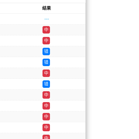
结果
---
中
中
错
错
中
错
中
中
中
中
中