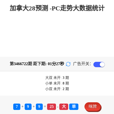
加拿大28预测 -PC走势大数据统计
第
3466722
期 距下期:
01
分
27
秒
广告开关：
大双
未开:
3
期
小单
未开:
8
期
小双
未开:
2
期
7
+
9
+
9
=
25
-
大
单
咪牌