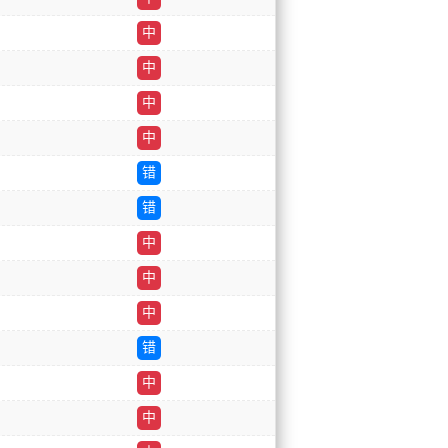
中
中
中
中
错
错
中
中
中
错
中
中