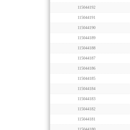
115044192
115044191
115044190
115044189
115044188
115044187
115044186
115044185
115044184
115044183
115044182
115044181
115044180