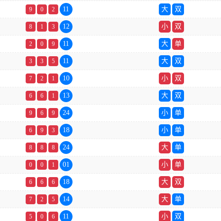
11
大
双
9
0
2
12
小
双
8
1
3
11
大
单
2
0
9
11
大
双
3
3
5
10
小
双
7
2
1
13
大
双
6
6
1
24
小
单
9
6
9
18
小
单
6
9
3
24
大
单
8
8
8
01
小
单
0
0
1
18
大
双
6
6
6
14
大
单
7
2
5
11
小
双
5
0
6