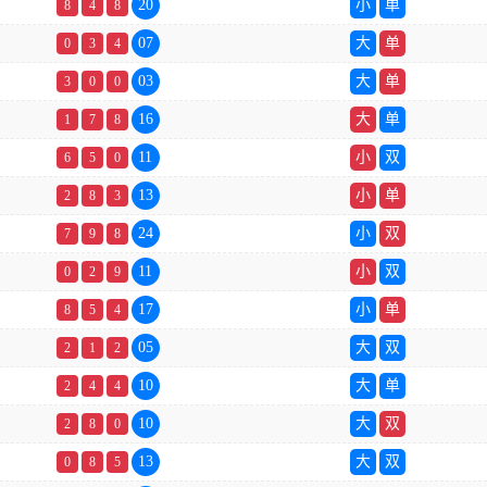
20
小
单
8
4
8
07
大
单
0
3
4
03
大
单
3
0
0
16
大
单
1
7
8
11
小
双
6
5
0
13
小
单
2
8
3
24
小
双
7
9
8
11
小
双
0
2
9
17
小
单
8
5
4
05
大
双
2
1
2
10
大
单
2
4
4
10
大
双
2
8
0
13
大
双
0
8
5