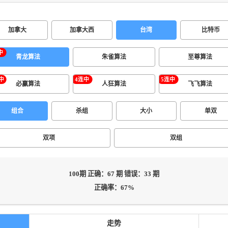
加拿大
加拿大西
台湾
比特币
青龙算法
朱雀算法
至尊算法
必赢算法
人狂算法
飞飞算法
组合
杀组
大小
单双
双项
双组
100期 正确：67 期 错误：33 期
正确率：67%
走势