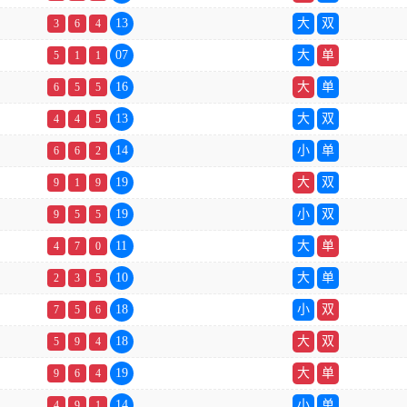
13
大
双
3
6
4
07
大
单
5
1
1
16
大
单
6
5
5
13
大
双
4
4
5
14
小
单
6
6
2
19
大
双
9
1
9
19
小
双
9
5
5
11
大
单
4
7
0
10
大
单
2
3
5
18
小
双
7
5
6
18
大
双
5
9
4
19
大
单
9
6
4
14
小
单
4
9
1