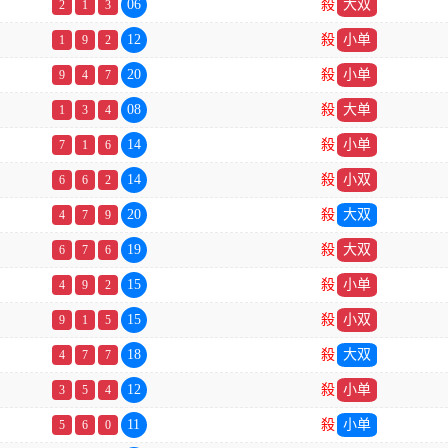
06
殺
大双
2
1
3
12
殺
小单
1
9
2
20
殺
小单
9
4
7
08
殺
大单
1
3
4
14
殺
小单
7
1
6
14
殺
小双
6
6
2
20
殺
大双
4
7
9
19
殺
大双
6
7
6
15
殺
小单
4
9
2
15
殺
小双
9
1
5
18
殺
大双
4
7
7
12
殺
小单
3
5
4
11
殺
小单
5
6
0