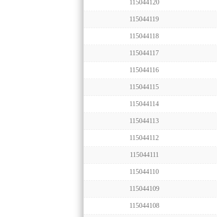
115044120
115044119
115044118
115044117
115044116
115044115
115044114
115044113
115044112
115044111
115044110
115044109
115044108