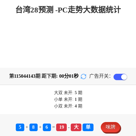
台湾28预测 -PC走势大数据统计
第
115044143
期 距下期:
00
分
01
秒
广告开关：
大双
未开:
5
期
小单
未开:
1
期
小双
未开:
4
期
5
+
8
+
6
=
19
-
大
单
咪牌