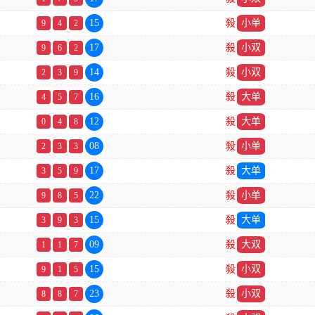
15
殺
小单
9
4
2
17
殺
小双
9
6
2
14
殺
小双
2
3
9
16
殺
大单
4
5
7
12
殺
大单
0
4
8
08
殺
小单
2
3
3
17
殺
大单
3
5
9
22
殺
小单
9
8
5
15
殺
大单
3
9
3
09
殺
大双
1
1
7
15
殺
小双
9
1
5
23
殺
小双
8
8
7