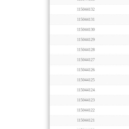
115044132
115044131
115044130
115044129
115044128
115044127
115044126
115044125
115044124
115044123
115044122
115044121