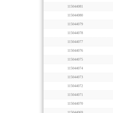
115044081
115044080
115044079
115044078
115044077
115044076
115044075
115044074
115044073
115044072
115044071
115044070
115044069