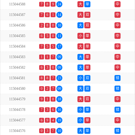
115044588
7
8
9
24
大
单
中
115044587
7
6
1
14
大
双
中
115044586
2
8
0
10
大
双
中
115044585
6
5
0
11
小
单
中
115044584
7
5
5
17
大
单
中
115044583
1
1
7
09
大
单
中
115044582
6
3
0
09
大
单
中
115044581
8
8
7
23
小
双
错
115044580
0
2
7
09
大
双
错
115044579
9
1
8
18
大
双
中
115044578
7
3
6
16
小
单
错
115044577
6
9
4
19
小
单
中
115044576
0
3
7
10
大
单
错