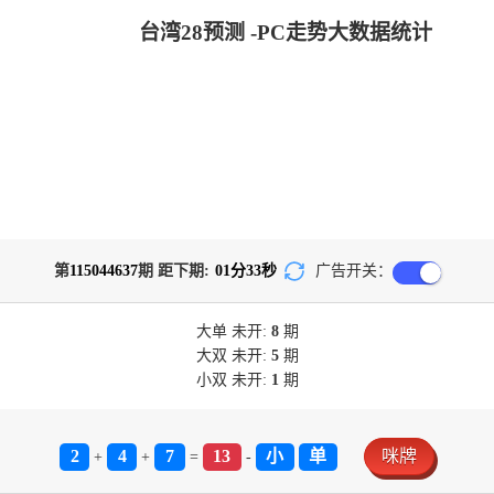
台湾28预测 -PC走势大数据统计
第
115044637
期 距下期:
01
分
33
秒
广告开关：
大单
未开:
8
期
大双
未开:
5
期
小双
未开:
1
期
2
4
7
13
小
单
咪牌
+
+
=
-