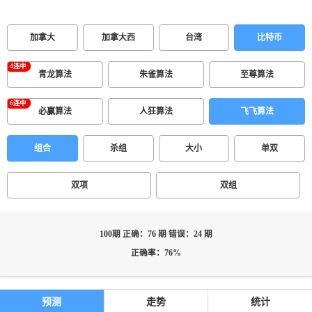
加拿大
加拿大西
台湾
比特币
青龙算法
朱雀算法
至尊算法
必赢算法
人狂算法
飞飞算法
组合
杀组
大小
单双
双项
双组
100期 正确：76 期 错误：24 期
正确率：76%
预测
走势
统计