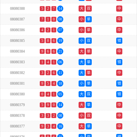
08080388
5
2
7
14
大
双
中
08080387
7
1
0
08
小
单
中
08080386
4
2
1
07
小
单
中
08080385
5
8
6
19
小
双
错
08080384
9
6
6
21
大
单
中
08080383
1
4
1
06
大
单
错
08080382
3
2
6
11
大
单
中
08080381
9
5
4
18
小
单
错
08080380
0
4
1
05
大
双
错
08080379
5
9
0
14
大
单
中
08080378
3
3
2
08
小
双
中
08080377
9
3
4
16
大
单
中