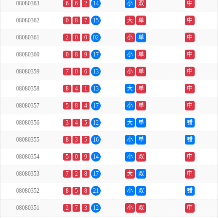
08080363
6
6
2
14
小
双
中
08080362
0
8
7
15
大
单
中
08080361
2
0
0
02
小
单
中
08080360
0
8
9
17
小
单
中
08080359
7
0
6
13
小
单
中
08080358
8
4
1
13
大
单
中
08080357
5
8
4
17
小
单
中
08080356
3
4
5
12
大
单
错
08080355
8
3
5
16
小
单
错
08080354
5
0
9
14
小
双
中
08080353
7
2
8
17
大
双
中
08080352
8
5
8
21
小
双
错
08080351
2
7
3
12
小
双
中