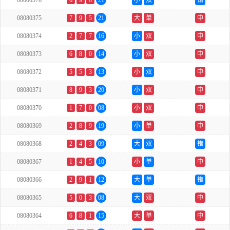
08080376
6
9
6
21
小
双
错
08080375
7
9
5
21
大
单
中
08080374
2
7
7
16
小
双
中
08080373
6
8
0
14
小
双
中
08080372
5
5
3
13
小
双
中
08080371
8
9
3
20
小
双
中
08080370
1
7
0
08
小
双
中
08080369
2
8
9
19
小
单
中
08080368
2
4
3
09
大
双
错
08080367
1
4
5
10
小
单
中
08080366
2
9
1
12
大
单
错
08080365
5
0
3
08
大
双
中
08080364
6
8
1
15
大
单
中