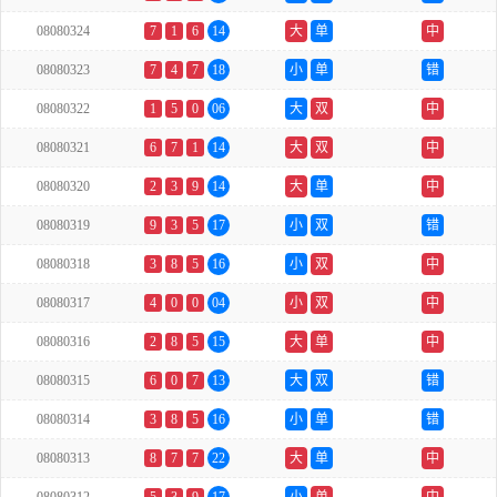
08080324
7
1
6
14
大
单
中
08080323
7
4
7
18
小
单
错
08080322
1
5
0
06
大
双
中
08080321
6
7
1
14
大
双
中
08080320
2
3
9
14
大
单
中
08080319
9
3
5
17
小
双
错
08080318
3
8
5
16
小
双
中
08080317
4
0
0
04
小
双
中
08080316
2
8
5
15
大
单
中
08080315
6
0
7
13
大
双
错
08080314
3
8
5
16
小
单
错
08080313
8
7
7
22
大
单
中