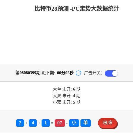
比特币28预测 -PC走势大数据统计
第
08080399
期 距下期:
00
分
02
秒
广告开关：
大单
未开:
6
期
大双
未开:
4
期
小双
未开:
5
期
2
4
1
07
小
单
咪牌
+
+
=
-