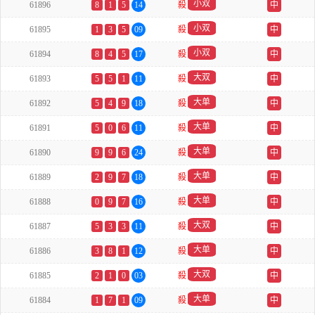
小双
61896
8
1
5
14
殺
中
小双
61895
1
3
5
09
殺
中
小双
61894
8
4
5
17
殺
中
大双
61893
5
5
1
11
殺
中
大单
61892
5
4
9
18
殺
中
大单
61891
5
0
6
11
殺
中
大单
61890
9
9
6
24
殺
中
大单
61889
2
9
7
18
殺
中
大单
61888
0
9
7
16
殺
中
大双
61887
5
3
3
11
殺
中
大单
61886
3
8
1
12
殺
中
大双
61885
2
1
0
03
殺
中
大单
61884
1
7
1
09
殺
中