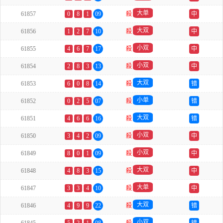
大单
61857
0
8
1
09
殺
中
大双
61856
1
2
7
10
殺
中
小双
61855
4
6
7
17
殺
中
小双
61854
2
8
3
13
殺
中
大双
61853
6
0
8
14
殺
错
小单
61852
0
2
5
07
殺
错
大双
61851
4
6
6
16
殺
错
小双
61850
3
4
2
09
殺
中
小双
61849
8
0
1
09
殺
中
大双
61848
4
8
3
15
殺
中
大单
61847
3
3
4
10
殺
中
大双
61846
4
9
9
22
殺
错
小双