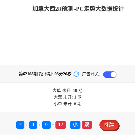
加拿大西28预测 -PC走势大数据统计
第
62168
期 距下期:
03
分
25
秒
广告开关：
大单
未开:
10
期
大双
未开:
1
期
小单
未开:
6
期
2
1
9
12
小
双
咪牌
+
+
=
-