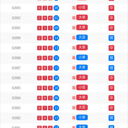
小双
62093
6
2
1
09
殺
中
大单
62092
2
0
0
02
殺
中
大单
62091
1
5
3
09
殺
中
大双
62090
2
8
4
14
殺
错
大单
62089
1
9
3
13
殺
中
小单
62088
2
0
9
11
殺
错
大单
62087
4
8
3
15
殺
错
大单
62086
5
7
4
16
殺
中
小双
62085
6
9
5
20
殺
中
大单
62084
6
0
3
09
殺
中
大双
62083
0
7
4
11
殺
中
小单
62082
2
6
5
13
殺
错
大单