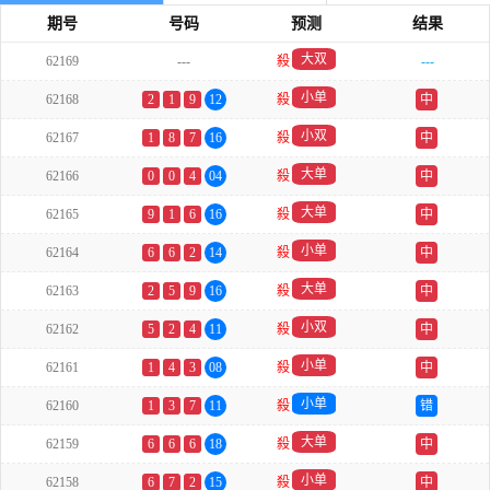
期号
号码
预测
结果
大双
62169
---
殺
---
小单
62168
2
1
9
12
殺
中
小双
62167
1
8
7
16
殺
中
大单
62166
0
0
4
04
殺
中
大单
62165
9
1
6
16
殺
中
小单
62164
6
6
2
14
殺
中
大单
62163
2
5
9
16
殺
中
小双
62162
5
2
4
11
殺
中
小单
62161
1
4
3
08
殺
中
小单
62160
1
3
7
11
殺
错
大单
62159
6
6
6
18
殺
中
小单
62158
6
7
2
15
殺
中