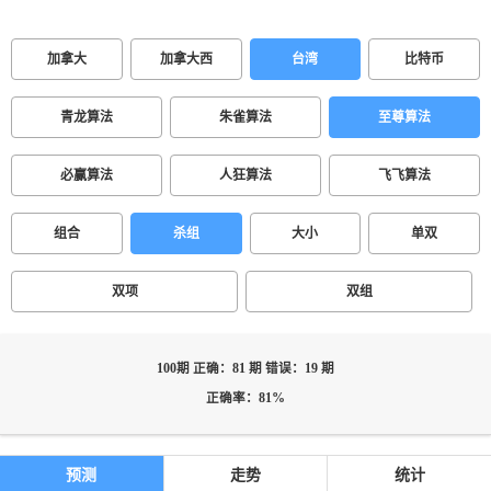
加拿大
加拿大西
台湾
比特币
青龙算法
朱雀算法
至尊算法
必赢算法
人狂算法
飞飞算法
组合
杀组
大小
单双
双项
双组
100期 正确：81 期 错误：19 期
正确率：81%
预测
走势
统计