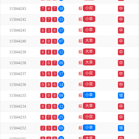
小双
115044243
7
4
7
18
殺
中
小单
115044242
5
7
3
15
殺
中
小单
115044241
6
3
8
17
殺
中
大单
115044240
4
0
3
07
殺
中
大单
115044239
6
1
5
12
殺
中
大单
115044238
2
0
7
09
殺
中
小双
115044237
5
9
3
17
殺
中
小双
115044236
0
8
6
14
殺
中
小单
115044235
1
0
8
09
殺
错
大单
115044234
0
3
9
12
殺
中
小双
115044233
9
7
9
25
殺
中
小单
115044232
2
3
4
09
殺
错
大单