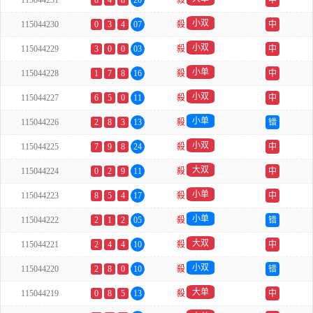
115044231
8
4
8
20
殺
中
小双
115044230
0
3
4
07
殺
中
小双
115044229
3
0
0
03
殺
中
小单
115044228
1
7
8
16
殺
中
小双
115044227
6
5
0
11
殺
中
小单
115044226
2
8
3
13
殺
错
小双
115044225
7
9
8
24
殺
中
大双
115044224
0
2
9
11
殺
中
小单
115044223
8
5
4
17
殺
中
小单
115044222
2
1
2
05
殺
错
大双
115044221
2
4
4
10
殺
中
小双
115044220
2
8
0
10
殺
错
大单
115044219
0
8
5
13
殺
中