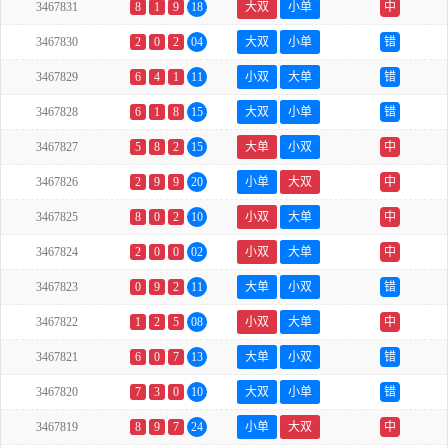
3467831
8
1
9
18
大双
小单
中
3467830
2
0
2
04
大双
小单
错
3467829
6
4
1
11
小双
大单
错
3467828
6
1
8
15
大双
小单
错
3467827
5
8
2
15
大单
小双
中
3467826
2
9
9
20
小单
大双
中
3467825
8
0
2
10
小双
大单
中
3467824
2
0
0
02
小双
大单
中
3467823
0
9
2
11
大单
小双
错
3467822
1
2
5
08
小双
大单
中
3467821
6
0
7
13
大单
小双
错
3467820
7
3
0
10
大双
小单
错
3467819
8
9
7
24
小单
大双
中