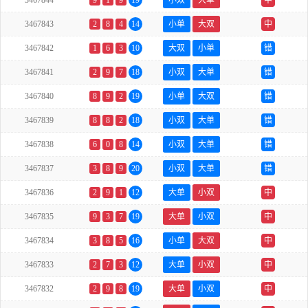
3467844
9
1
9
19
小双
大单
中
3467843
2
8
4
14
小单
大双
中
3467842
1
6
3
10
大双
小单
错
3467841
2
9
7
18
小双
大单
错
3467840
8
9
2
19
小单
大双
错
3467839
8
8
2
18
小双
大单
错
3467838
6
0
8
14
小双
大单
错
3467837
3
8
9
20
小双
大单
错
3467836
2
9
1
12
大单
小双
中
3467835
9
3
7
19
大单
小双
中
3467834
3
8
5
16
小单
大双
中
3467833
2
7
3
12
大单
小双
中
3467832
2
9
8
19
大单
小双
中