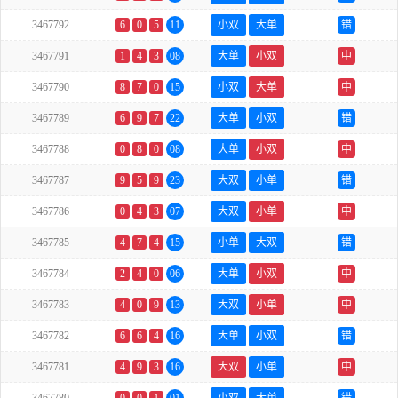
3467792
6
0
5
11
小双
大单
错
3467791
1
4
3
08
大单
小双
中
3467790
8
7
0
15
小双
大单
中
3467789
6
9
7
22
大单
小双
错
3467788
0
8
0
08
大单
小双
中
3467787
9
5
9
23
大双
小单
错
3467786
0
4
3
07
大双
小单
中
3467785
4
7
4
15
小单
大双
错
3467784
2
4
0
06
大单
小双
中
3467783
4
0
9
13
大双
小单
中
3467782
6
6
4
16
大单
小双
错
3467781
4
9
3
16
大双
小单
中