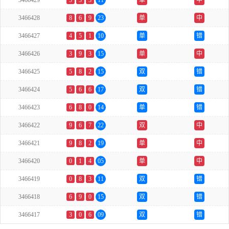
3466429
5
3
3
11
单
中
3466428
8
6
9
23
单
中
3466427
4
5
1
10
单
错
3466426
3
9
3
15
单
中
3466425
5
8
2
15
双
错
3466424
5
6
6
17
双
错
3466423
6
8
0
14
单
错
3466422
9
6
7
22
双
中
3466421
9
8
2
19
单
中
3466420
0
1
4
05
单
中
3466419
0
8
3
11
双
错
3466418
6
9
0
15
双
错
3466417
3
0
6
09
双
错