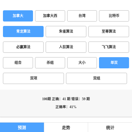
加拿大
加拿大西
台湾
比特币
青龙算法
朱雀算法
至尊算法
必赢算法
人狂算法
飞飞算法
组合
杀组
大小
单双
双项
双组
100期 正确：41 期 错误：59 期
正确率：41%
预测
走势
统计