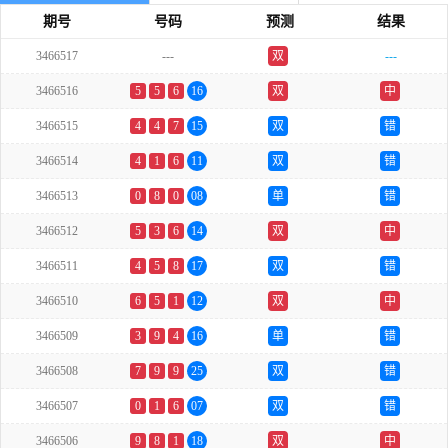
期号
号码
预测
结果
3466517
---
双
---
3466516
5
5
6
16
双
中
3466515
4
4
7
15
双
错
3466514
4
1
6
11
双
错
3466513
0
8
0
08
单
错
3466512
5
3
6
14
双
中
3466511
4
5
8
17
双
错
3466510
6
5
1
12
双
中
3466509
3
9
4
16
单
错
3466508
7
9
9
25
双
错
3466507
0
1
6
07
双
错
3466506
9
8
1
18
双
中