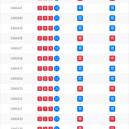
3466441
3
8
5
16
单
错
3466440
3
9
3
15
双
错
3466439
1
8
3
12
单
错
3466438
2
5
4
11
单
中
3466437
3
7
8
18
单
错
3466436
4
6
2
12
双
中
3466435
7
0
4
11
双
错
3466434
8
0
5
13
双
错
3466433
6
8
6
20
双
中
3466432
5
9
1
15
双
错
3466431
2
7
1
10
单
错
3466430
3
3
9
15
单
中