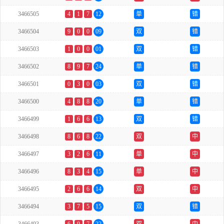
3466505
4
1
7
12
单
错
3466504
9
0
0
09
双
错
3466503
1
0
0
01
双
错
3466502
8
9
7
24
单
错
3466501
0
3
0
03
双
错
3466500
4
8
8
20
单
错
3466499
1
6
6
13
双
错
3466498
8
6
8
22
双
中
3466497
3
2
6
11
单
中
3466496
8
3
4
15
单
中
3466495
2
6
6
14
双
中
3466494
3
7
5
15
双
错