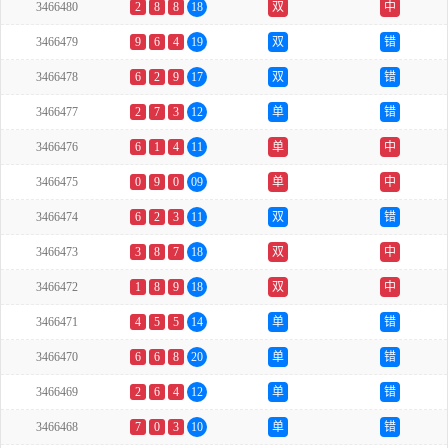
3466480
2
8
8
18
双
中
3466479
9
6
4
19
双
错
3466478
6
2
9
17
双
错
3466477
2
7
3
12
单
错
3466476
6
1
4
11
单
中
3466475
0
9
0
09
单
中
3466474
6
2
3
11
双
错
3466473
3
8
7
18
双
中
3466472
1
8
9
18
双
中
3466471
4
5
5
14
单
错
3466470
6
6
8
20
单
错
3466469
2
6
4
12
单
错
3466468
7
0
3
10
单
错