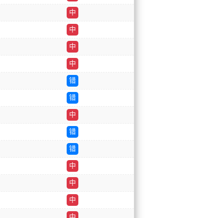
中
中
中
中
错
错
中
错
错
中
中
中
中