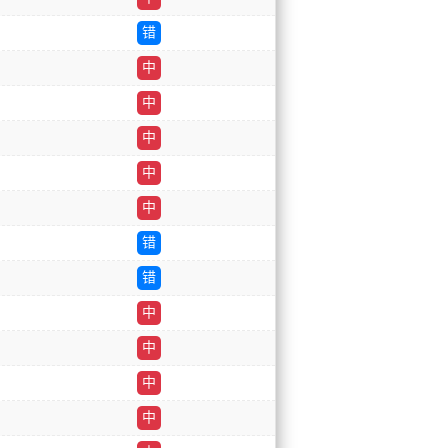
错
中
中
中
中
中
错
错
中
中
中
中