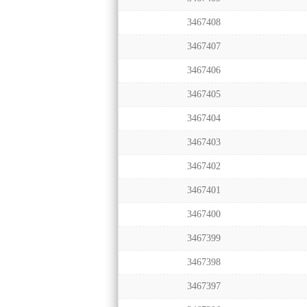
3467408
3467407
3467406
3467405
3467404
3467403
3467402
3467401
3467400
3467399
3467398
3467397