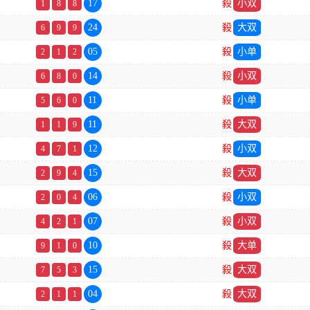
17
殺
小双
1
8
8
24
殺
大双
6
9
9
05
殺
小单
2
1
2
14
殺
小双
6
8
0
11
殺
小单
5
6
0
11
殺
大双
1
1
9
12
殺
小双
4
7
1
15
殺
大双
2
9
4
06
殺
小双
2
0
4
07
殺
小双
4
2
1
10
殺
大单
9
1
0
15
殺
大双
7
5
3
04
殺
大双
2
1
1