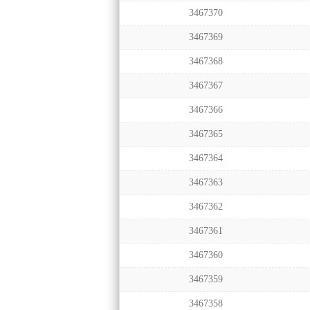
3467370
3467369
3467368
3467367
3467366
3467365
3467364
3467363
3467362
3467361
3467360
3467359
3467358