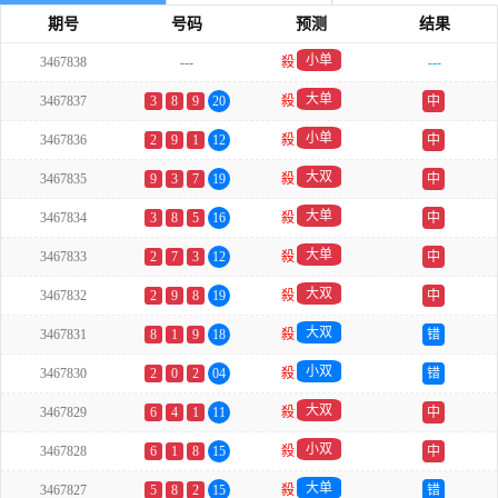
期号
号码
预测
结果
小单
3467838
---
殺
---
大单
3467837
3
8
9
20
殺
中
小单
3467836
2
9
1
12
殺
中
大双
3467835
9
3
7
19
殺
中
大单
3467834
3
8
5
16
殺
中
大单
3467833
2
7
3
12
殺
中
大双
3467832
2
9
8
19
殺
中
大双
3467831
8
1
9
18
殺
错
小双
3467830
2
0
2
04
殺
错
大双
3467829
6
4
1
11
殺
中
小双
3467828
6
1
8
15
殺
中
大单
3467827
5
8
2
15
殺
错