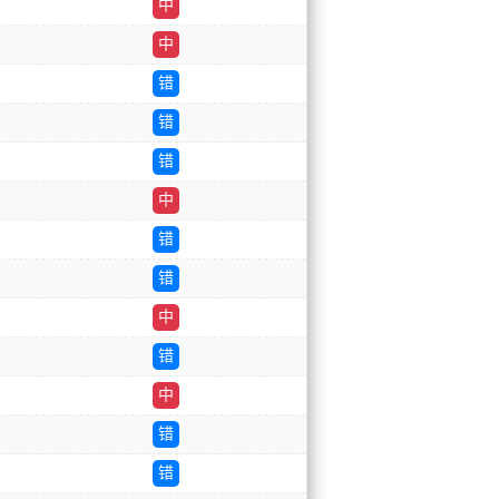
中
中
错
错
错
中
错
错
中
错
中
错
错