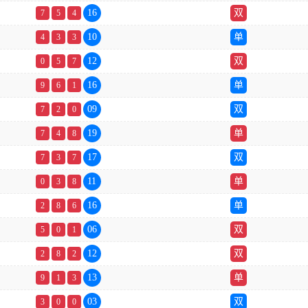
16
双
7
5
4
10
单
4
3
3
12
双
0
5
7
16
单
9
6
1
09
双
7
2
0
19
单
7
4
8
17
双
7
3
7
11
单
0
3
8
16
单
2
8
6
06
双
5
0
1
12
双
2
8
2
13
单
9
1
3
03
双
3
0
0