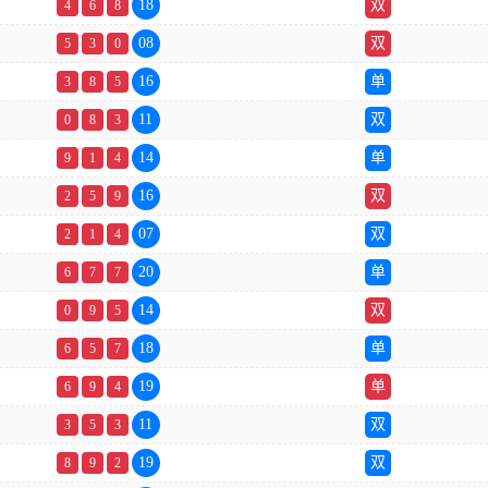
18
双
4
6
8
08
双
5
3
0
16
单
3
8
5
11
双
0
8
3
14
单
9
1
4
16
双
2
5
9
07
双
2
1
4
20
单
6
7
7
14
双
0
9
5
18
单
6
5
7
19
单
6
9
4
11
双
3
5
3
19
双
8
9
2