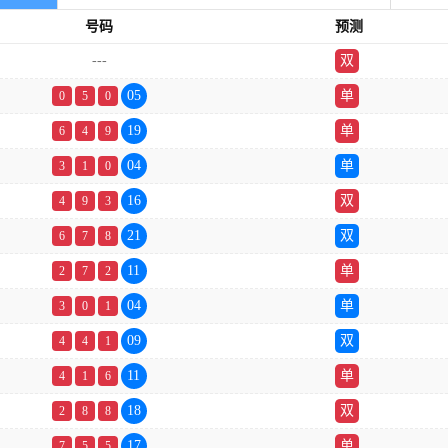
号码
预测
---
双
05
单
0
5
0
19
单
6
4
9
04
单
3
1
0
16
双
4
9
3
21
双
6
7
8
11
单
2
7
2
04
单
3
0
1
09
双
4
4
1
11
单
4
1
6
18
双
2
8
8
17
单
7
5
5