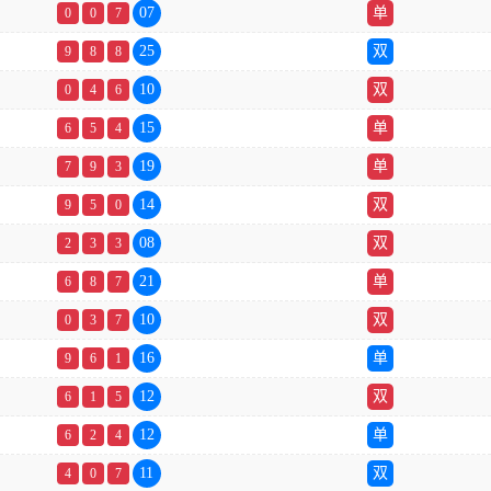
07
单
0
0
7
25
双
9
8
8
10
双
0
4
6
15
单
6
5
4
19
单
7
9
3
14
双
9
5
0
08
双
2
3
3
21
单
6
8
7
10
双
0
3
7
16
单
9
6
1
12
双
6
1
5
12
单
6
2
4
11
双
4
0
7