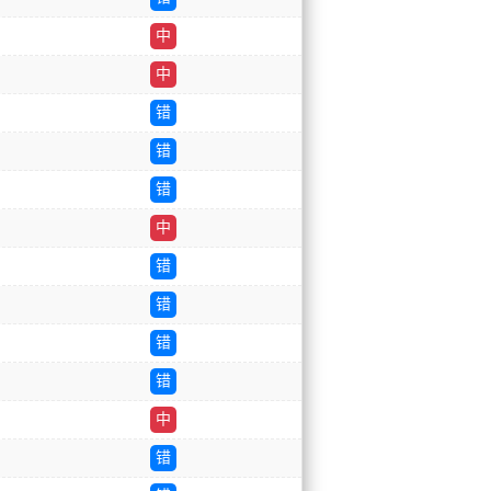
中
中
错
错
错
中
错
错
错
错
中
错