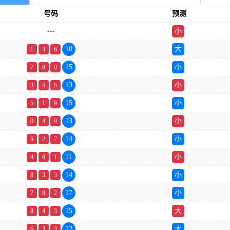
号码
预测
---
小
双
10
大
1
3
6
15
小
7
8
0
13
小
3
5
5
15
小
5
1
9
13
小
0
4
9
14
小
5
2
7
11
小
4
6
1
14
小
8
3
3
17
小
7
8
2
15
大
8
4
3
12
大
6
3
3