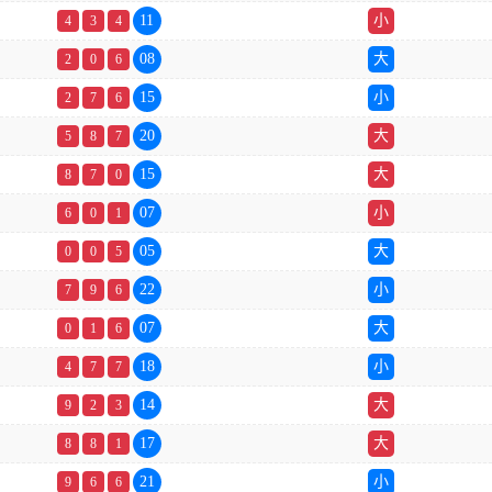
11
小
4
3
4
08
大
2
0
6
15
小
2
7
6
20
大
5
8
7
15
大
8
7
0
07
小
6
0
1
05
大
0
0
5
22
小
7
9
6
07
大
0
1
6
18
小
4
7
7
14
大
9
2
3
17
大
8
8
1
21
小
9
6
6