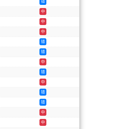
错
中
中
中
错
错
中
错
中
错
错
中
中