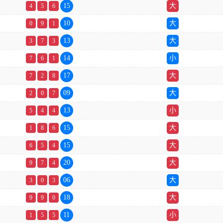
15
大
4
5
6
10
大
0
9
1
13
大
3
7
3
14
小
7
6
1
17
大
7
2
8
09
大
2
0
7
13
小
5
4
4
15
大
1
8
6
15
大
6
5
4
20
大
9
7
4
06
大
3
0
3
18
大
9
9
0
11
小
1
5
5