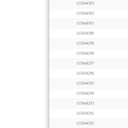
115044303
115044302
115044301
115044300
115044299
115044298
115044297
115044296
115044295
115044294
115044293
115044292
115044291