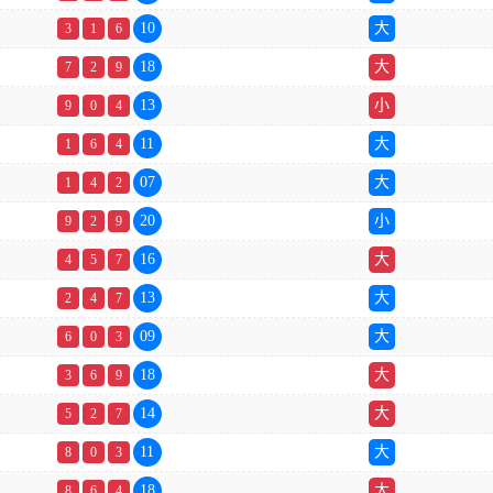
10
大
3
1
6
18
大
7
2
9
13
小
9
0
4
11
大
1
6
4
07
大
1
4
2
20
小
9
2
9
16
大
4
5
7
13
大
2
4
7
09
大
6
0
3
18
大
3
6
9
14
大
5
2
7
11
大
8
0
3
18
大
8
6
4