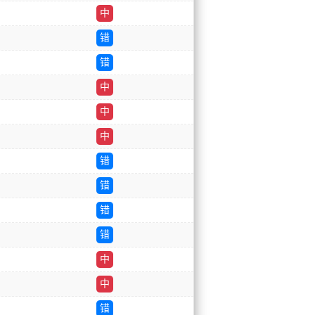
中
错
错
中
中
中
错
错
错
错
中
中
错