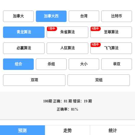
加拿大
加拿大西
台湾
比特币
青龙算法
朱雀算法
至尊算法
必赢算法
人狂算法
飞飞算法
组合
杀组
大小
单双
双项
双组
100期 正确：81 期 错误：19 期
正确率：81%
预测
走势
统计