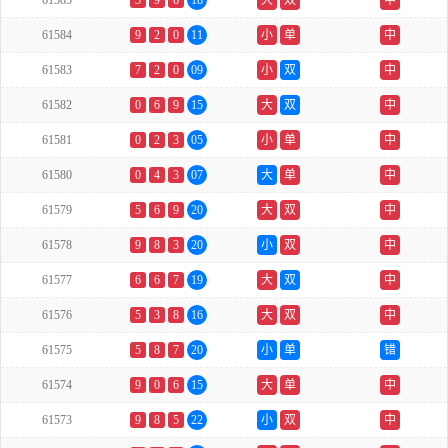
61585
3
9
6
18
大
双
中
61584
9
2
0
11
小
单
中
61583
7
2
0
09
小
双
中
61582
0
6
9
15
大
双
中
61581
0
2
3
05
小
单
中
61580
0
4
3
07
大
单
中
61579
5
6
9
20
大
双
中
61578
9
8
3
20
小
双
中
61577
6
6
7
19
大
双
中
61576
5
3
8
16
大
双
中
61575
5
8
7
20
小
单
错
61574
9
0
6
15
大
单
中
61573
9
8
5
22
小
双
中