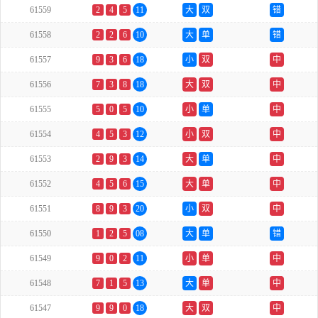
61559
2
4
5
11
大
双
错
61558
2
2
6
10
大
单
错
61557
9
3
6
18
小
双
中
61556
7
3
8
18
大
双
中
61555
5
0
5
10
小
单
中
61554
4
5
3
12
小
双
中
61553
2
9
3
14
大
单
中
61552
4
5
6
15
大
单
中
61551
8
9
3
20
小
双
中
61550
1
2
5
08
大
单
错
61549
9
0
2
11
小
单
中
61548
7
1
5
13
大
单
中
61547
9
9
0
18
大
双
中