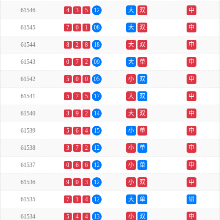
61546
4
3
5
12
大
双
中
61545
7
0
1
08
大
双
中
61544
8
2
8
18
大
双
中
61543
0
7
2
09
大
单
中
61542
5
0
0
05
小
双
中
61541
5
7
5
17
大
双
中
61540
3
9
2
14
大
双
中
61539
5
6
4
15
小
单
中
61538
3
7
2
12
小
单
中
61537
0
6
6
12
小
单
中
61536
9
0
3
12
小
双
中
61535
7
1
4
12
大
单
错
61534
5
4
4
13
小
双
中