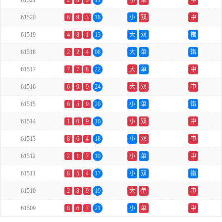
61521
2
0
9
11
小
单
中
61520
6
9
3
18
小
双
中
61519
4
8
1
13
大
双
错
61518
2
2
4
08
大
单
错
61517
7
7
8
22
大
单
中
61516
6
9
9
24
大
双
中
61515
6
5
9
20
小
单
错
61514
1
0
9
10
小
双
中
61513
8
6
4
18
小
双
中
61512
2
1
7
10
小
单
中
61511
8
5
4
17
小
双
错
61510
2
8
9
19
大
单
中
61509
8
6
7
21
小
单
中