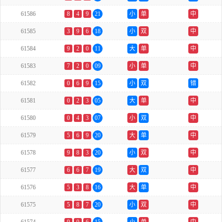
61586
8
4
9
21
小
单
中
61585
3
9
6
18
小
双
中
61584
9
2
0
11
大
单
中
61583
7
2
0
09
小
单
中
61582
0
6
9
15
小
双
错
61581
0
2
3
05
大
单
中
61580
0
4
3
07
小
双
中
61579
5
6
9
20
大
单
中
61578
9
8
3
20
小
双
中
61577
6
6
7
19
大
双
中
61576
5
3
8
16
大
单
中
61575
5
8
7
20
小
双
中