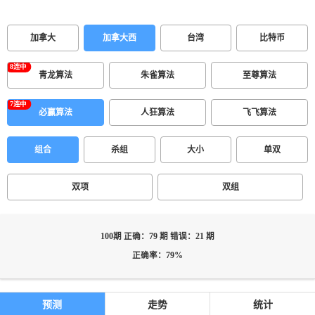
加拿大
加拿大西
台湾
比特币
青龙算法
朱雀算法
至尊算法
必赢算法
人狂算法
飞飞算法
组合
杀组
大小
单双
双项
双组
100期 正确：79 期 错误：21 期
正确率：79%
预测
走势
统计