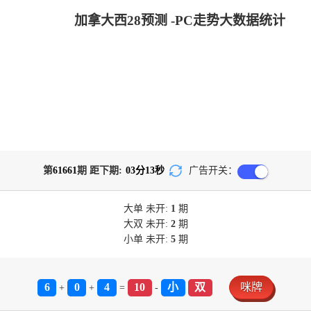
加拿大西28预测 -PC走势大数据统计
第
61661
期 距下期:
03
分
13
秒
广告开关：
大单
未开:
1
期
大双
未开:
2
期
小单
未开:
5
期
6
0
4
10
小
双
咪牌
+
+
=
-