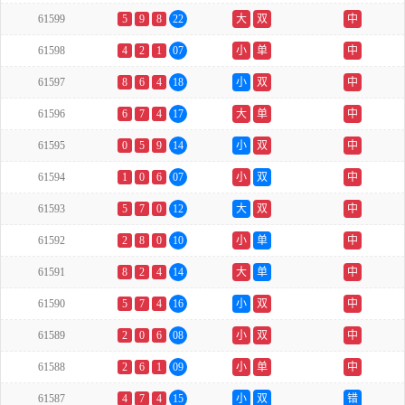
61599
5
9
8
22
大
双
中
61598
4
2
1
07
小
单
中
61597
8
6
4
18
小
双
中
61596
6
7
4
17
大
单
中
61595
0
5
9
14
小
双
中
61594
1
0
6
07
小
双
中
61593
5
7
0
12
大
双
中
61592
2
8
0
10
小
单
中
61591
8
2
4
14
大
单
中
61590
5
7
4
16
小
双
中
61589
2
0
6
08
小
双
中
61588
2
6
1
09
小
单
中
61587
4
7
4
15
小
双
错