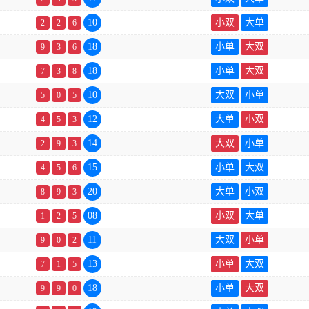
10
小双
大单
2
2
6
18
小单
大双
9
3
6
18
小单
大双
7
3
8
10
大双
小单
5
0
5
12
大单
小双
4
5
3
14
大双
小单
2
9
3
15
小单
大双
4
5
6
20
大单
小双
8
9
3
08
小双
大单
1
2
5
11
大双
小单
9
0
2
13
小单
大双
7
1
5
18
小单
大双
9
9
0