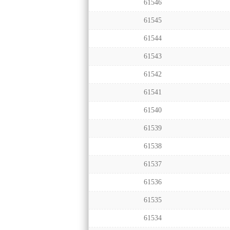
61546
61545
61544
61543
61542
61541
61540
61539
61538
61537
61536
61535
61534