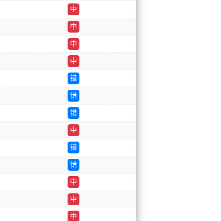
中
中
中
中
错
错
错
中
错
错
中
中
中