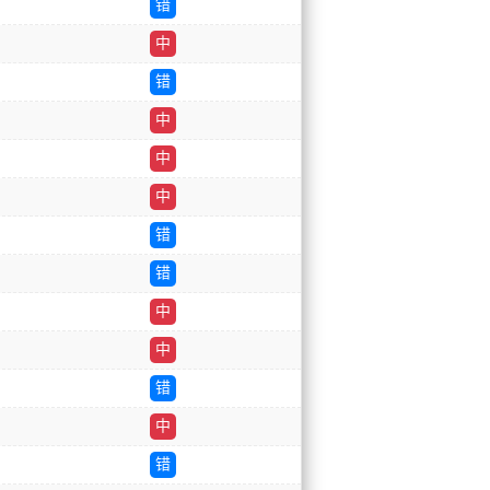
错
中
错
中
中
中
错
错
中
中
错
中
错