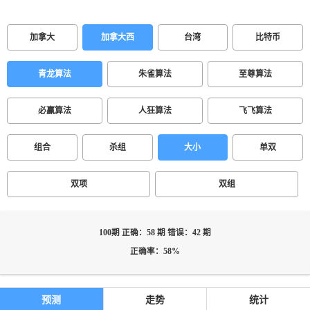
加拿大
加拿大西
台湾
比特币
青龙算法
朱雀算法
至尊算法
必赢算法
人狂算法
飞飞算法
组合
杀组
大小
单双
双项
双组
100期 正确：58 期 错误：42 期
正确率：58%
预测
走势
统计