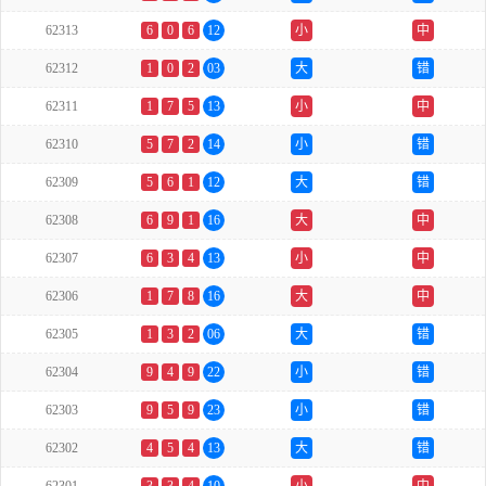
62313
6
0
6
12
小
中
62312
1
0
2
03
大
错
62311
1
7
5
13
小
中
62310
5
7
2
14
小
错
62309
5
6
1
12
大
错
62308
6
9
1
16
大
中
62307
6
3
4
13
小
中
62306
1
7
8
16
大
中
62305
1
3
2
06
大
错
62304
9
4
9
22
小
错
62303
9
5
9
23
小
错
62302
4
5
4
13
大
错