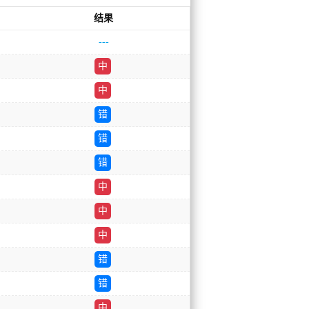
结果
---
中
中
错
错
错
中
中
中
错
错
中