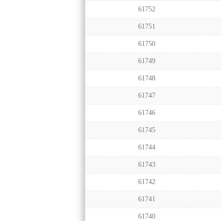
61752
61751
61750
61749
61748
61747
61746
61745
61744
61743
61742
61741
61740