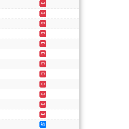
中
中
中
中
中
中
中
中
中
中
中
中
错