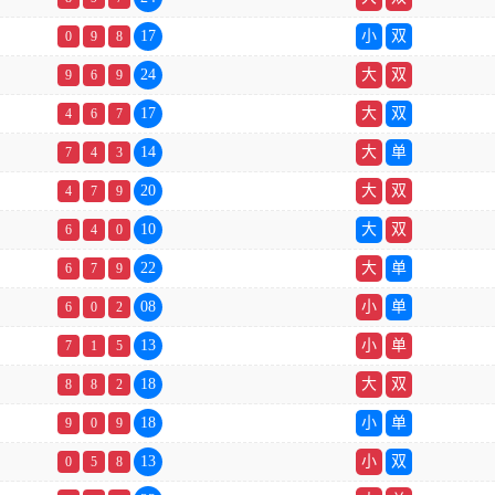
17
小
双
0
9
8
24
大
双
9
6
9
17
大
双
4
6
7
14
大
单
7
4
3
20
大
双
4
7
9
10
大
双
6
4
0
22
大
单
6
7
9
08
小
单
6
0
2
13
小
单
7
1
5
18
大
双
8
8
2
18
小
单
9
0
9
13
小
双
0
5
8