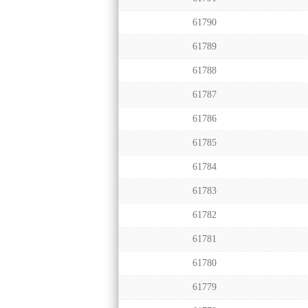
61790
61789
61788
61787
61786
61785
61784
61783
61782
61781
61780
61779