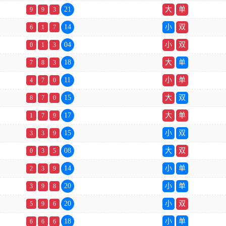
21
大
单
9
9
3
14
小
双
6
1
7
04
小
双
0
1
3
18
大
单
7
8
3
11
小
单
4
7
0
15
大
双
8
7
0
17
大
单
1
7
9
15
小
双
3
3
9
08
大
双
0
3
5
14
小
单
2
3
9
20
小
单
3
9
8
20
小
双
5
9
6
18
小
单
6
6
6