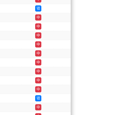
错
中
中
中
中
中
中
中
中
中
错
中