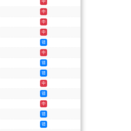
中
中
中
中
错
中
错
错
中
错
中
错
错