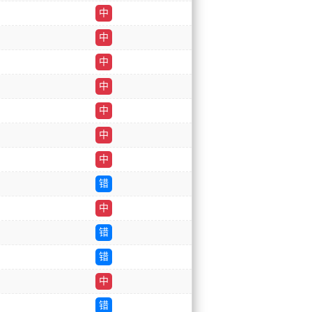
中
中
中
中
中
中
中
错
中
错
错
中
错