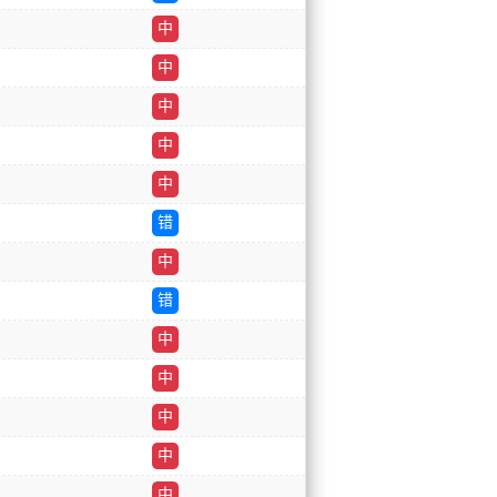
中
中
中
中
中
错
中
错
中
中
中
中
中