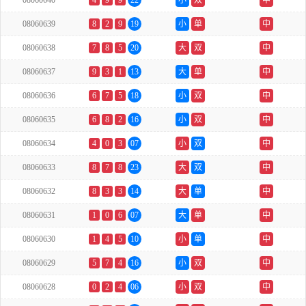
08060640
4
9
9
22
小
双
中
08060639
8
2
9
19
小
单
中
08060638
7
8
5
20
大
双
中
08060637
9
3
1
13
大
单
中
08060636
6
7
5
18
小
双
中
08060635
6
8
2
16
小
双
中
08060634
4
0
3
07
小
双
中
08060633
8
7
8
23
大
双
中
08060632
8
3
3
14
大
单
中
08060631
1
0
6
07
大
单
中
08060630
1
4
5
10
小
单
中
08060629
5
7
4
16
小
双
中
08060628
0
2
4
06
小
双
中