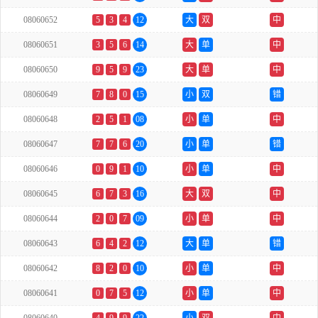
08060652
5
3
4
12
大
双
中
08060651
3
5
6
14
大
单
中
08060650
9
5
9
23
大
单
中
08060649
7
8
0
15
小
双
错
08060648
2
5
1
08
小
单
中
08060647
7
7
6
20
小
单
错
08060646
0
9
1
10
小
单
中
08060645
6
7
3
16
大
双
中
08060644
2
0
7
09
小
单
中
08060643
6
4
2
12
大
单
错
08060642
8
2
0
10
小
单
中
08060641
0
7
5
12
小
单
中