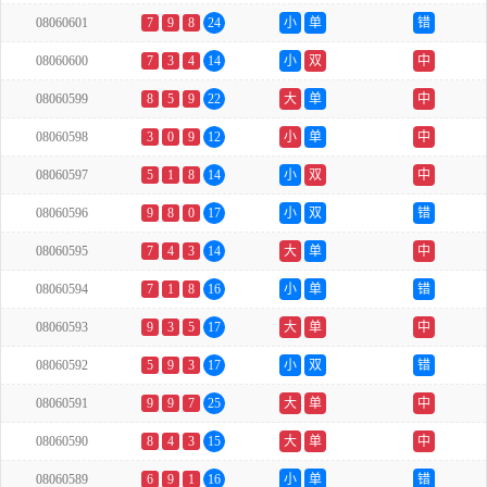
08060601
7
9
8
24
小
单
错
08060600
7
3
4
14
小
双
中
08060599
8
5
9
22
大
单
中
08060598
3
0
9
12
小
单
中
08060597
5
1
8
14
小
双
中
08060596
9
8
0
17
小
双
错
08060595
7
4
3
14
大
单
中
08060594
7
1
8
16
小
单
错
08060593
9
3
5
17
大
单
中
08060592
5
9
3
17
小
双
错
08060591
9
9
7
25
大
单
中
08060590
8
4
3
15
大
单
中
08060589
6
9
1
16
小
单
错