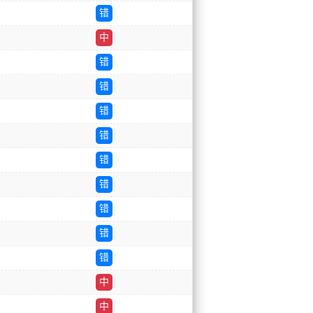
错
中
错
错
错
错
错
错
错
错
错
中
中