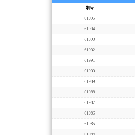
期号
61995
61994
61993
61992
61991
61990
61989
61988
61987
61986
61985
61984