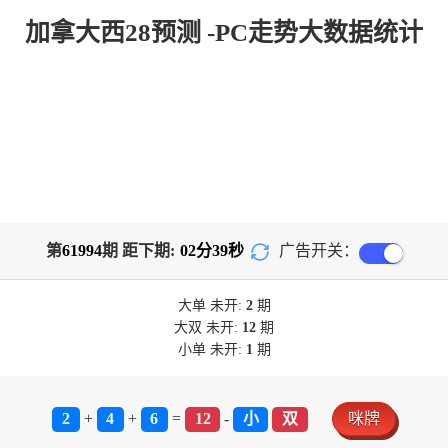
加拿大西28预测 -PC走势大数据统计
第
61994
期 距下期:
02
分
39
秒
广告开关：
大单
未开:
2
期
大双
未开:
12
期
小单
未开:
1
期
2
+
4
+
6
=
12
-
小
双
咪牌