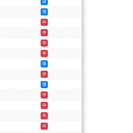
错
错
中
中
中
中
错
中
错
中
中
中
中