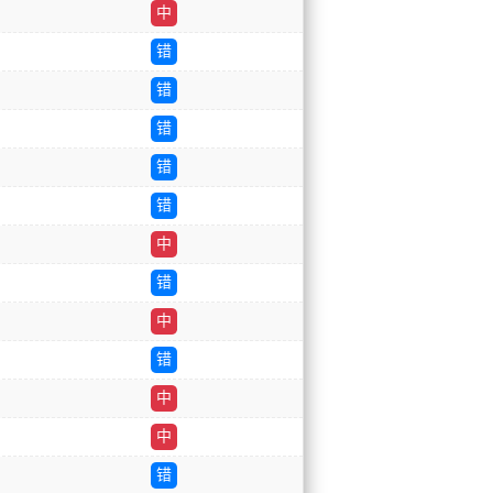
中
错
错
错
错
错
中
错
中
错
中
中
错