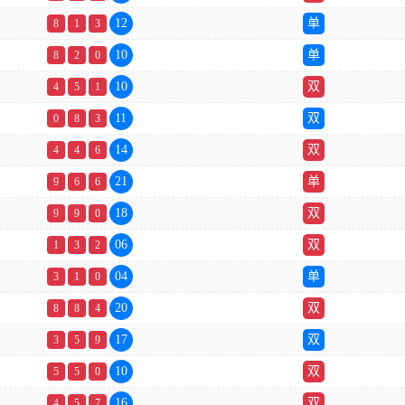
12
单
8
1
3
10
单
8
2
0
10
双
4
5
1
11
双
0
8
3
14
双
4
4
6
21
单
9
6
6
18
双
9
9
0
06
双
1
3
2
04
单
3
1
0
20
双
8
8
4
17
双
3
5
9
10
双
5
5
0
16
双
4
5
7