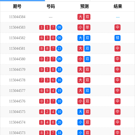
期号
号码
预测
结果
115044584
---
大
双
---
115044583
1
1
7
09
小
单
中
115044582
6
3
0
09
大
双
错
115044581
8
8
7
23
大
双
中
115044580
0
2
7
09
小
双
中
115044579
9
1
8
18
大
双
中
115044578
7
3
6
16
大
双
中
115044577
6
9
4
19
大
双
中
115044576
0
3
7
10
小
双
中
115044575
4
2
4
10
大
双
中
115044574
8
4
8
20
小
双
中
115044573
8
3
7
18
小
双
中