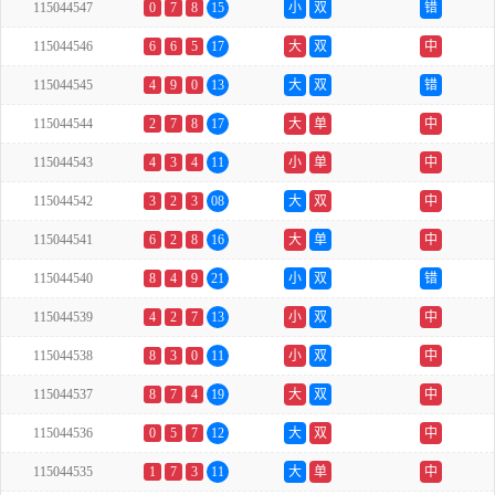
115044547
0
7
8
15
小
双
错
115044546
6
6
5
17
大
双
中
115044545
4
9
0
13
大
双
错
115044544
2
7
8
17
大
单
中
115044543
4
3
4
11
小
单
中
115044542
3
2
3
08
大
双
中
115044541
6
2
8
16
大
单
中
115044540
8
4
9
21
小
双
错
115044539
4
2
7
13
小
双
中
115044538
8
3
0
11
小
双
中
115044537
8
7
4
19
大
双
中
115044536
0
5
7
12
大
双
中
115044535
1
7
3
11
大
单
中