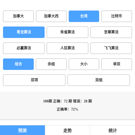
加拿大
加拿大西
台湾
比特币
青龙算法
朱雀算法
至尊算法
必赢算法
人狂算法
飞飞算法
组合
杀组
大小
单双
双项
双组
100期 正确：72 期 错误：28 期
正确率：72%
预测
走势
统计