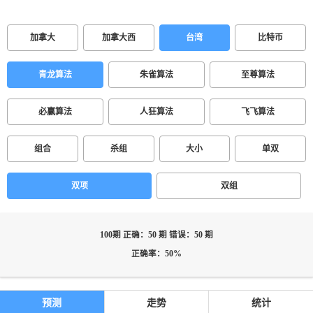
加拿大
加拿大西
台湾
比特币
青龙算法
朱雀算法
至尊算法
必赢算法
人狂算法
飞飞算法
组合
杀组
大小
单双
双项
双组
100期 正确：50 期 错误：50 期
正确率：50%
预测
走势
统计