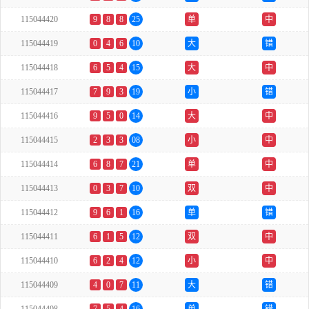
115044420
9
8
8
25
单
中
115044419
0
4
6
10
大
错
115044418
6
5
4
15
大
中
115044417
7
9
3
19
小
错
115044416
9
5
0
14
大
中
115044415
2
3
3
08
小
中
115044414
6
8
7
21
单
中
115044413
0
3
7
10
双
中
115044412
9
6
1
16
单
错
115044411
6
1
5
12
双
中
115044410
6
2
4
12
小
中
115044409
4
0
7
11
大
错