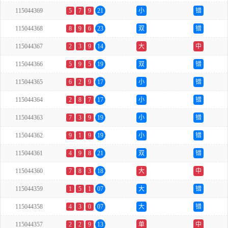
115044369
5
7
9
21
小
错
115044368
8
9
6
23
双
错
115044367
2
3
9
14
大
中
115044366
5
9
5
19
双
错
115044365
6
2
9
17
小
错
115044364
2
8
7
17
小
错
115044363
7
3
9
19
小
错
115044362
9
1
9
19
小
错
115044361
4
9
8
21
双
错
115044360
7
8
3
18
大
中
115044359
1
5
1
07
大
错
115044358
4
3
0
07
大
错
115044357
2
2
9
13
单
中