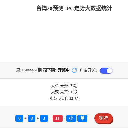
台湾28预测 -PC走势大数据统计
第
115044431
期 距下期:
开奖中
广告开关：
大单
未开:
7
期
大双
未开:
1
期
小双
未开:
12
期
0
8
3
11
小
单
咪牌
+
+
=
-