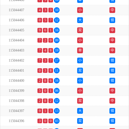
115044408
7
5
4
16
单
错
115044407
4
3
3
10
小
中
115044406
0
5
7
12
大
错
115044405
9
6
1
16
双
中
115044404
7
2
0
09
小
中
115044403
7
4
8
19
单
中
115044402
7
3
7
17
小
错
115044401
0
3
8
11
双
错
115044400
2
8
6
16
小
错
115044399
5
0
1
06
小
中
115044398
2
8
2
12
双
中
115044397
9
1
3
13
大
错
115044396
3
0
0
03
双
错