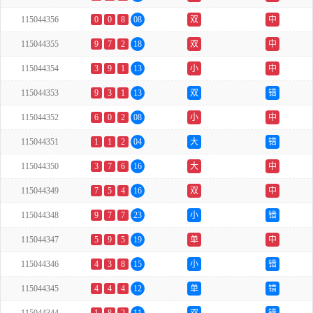
115044356
0
0
8
08
双
中
115044355
9
7
2
18
双
中
115044354
3
9
1
13
小
中
115044353
9
3
1
13
双
错
115044352
6
0
2
08
小
中
115044351
1
1
2
04
大
错
115044350
3
7
6
16
大
中
115044349
7
5
4
16
双
中
115044348
9
7
7
23
小
错
115044347
5
9
5
19
单
中
115044346
4
3
8
15
小
错
115044345
4
4
4
12
单
错