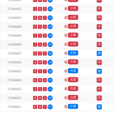
115044433
5
3
0
08
殺
中
小双
115044432
3
8
5
16
殺
中
小双
115044431
0
8
3
11
殺
中
小双
115044430
9
1
4
14
殺
中
小单
115044429
2
5
9
16
殺
中
小双
115044428
2
1
4
07
殺
中
大双
115044427
6
7
7
20
殺
错
小单
115044426
0
9
5
14
殺
中
大双
115044425
6
5
7
18
殺
错
大双
115044424
6
9
4
19
殺
中
大单
115044423
3
5
3
11
殺
中
小双
115044422
8
9
2
19
殺
中
小单
115044421
0
0
7
07
殺
错