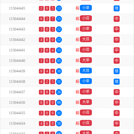
小单
115044445
2
6
5
13
殺
错
小双
115044444
6
2
7
15
殺
中
小单
115044443
3
6
3
12
殺
中
大双
115044442
4
8
0
12
殺
中
小双
115044441
3
8
4
15
殺
中
大单
115044440
1
0
4
05
殺
中
大双
115044439
8
4
4
16
殺
错
小单
115044438
4
2
5
11
殺
错
小单
115044437
9
8
9
26
殺
中
大单
115044436
6
0
0
06
殺
中
小双
115044435
3
0
8
11
殺
中
小双
115044434
4
6
8
18
殺
中
大单