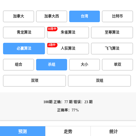
加拿大
加拿大西
台湾
比特币
青龙算法
朱雀算法
至尊算法
必赢算法
人狂算法
飞飞算法
组合
杀组
大小
单双
双项
双组
100期 正确：77 期 错误：23 期
正确率：77%
预测
走势
统计