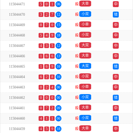
大单
115044471
5
0
1
06
殺
中
小双
115044470
3
2
7
12
殺
错
小单
115044469
8
7
0
15
殺
中
小双
115044468
5
4
9
18
殺
中
大双
115044467
4
3
5
12
殺
中
大单
115044466
1
6
6
13
殺
中
大双
115044465
1
6
9
16
殺
错
小双
115044464
6
2
8
16
殺
中
小单
115044463
0
2
4
06
殺
中
小双
115044462
0
0
0
00
殺
错
大单
115044461
0
7
2
09
殺
中
小双
115044460
4
1
1
06
殺
错
大单
115044459
4
5
9
18
殺
中