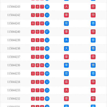
115044243
7
4
7
18
大
中
115044242
5
7
3
15
单
中
115044241
6
3
8
17
双
错
115044240
4
0
3
07
单
中
115044239
6
1
5
12
大
错
115044238
2
0
7
09
大
错
115044237
5
9
3
17
单
中
115044236
0
8
6
14
单
错
115044235
1
0
8
09
双
错
115044234
0
3
9
12
双
中
115044233
9
7
9
25
大
中
115044232
2
3
4
09
单
中