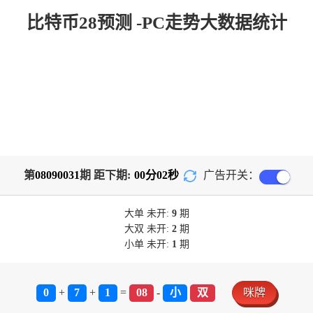
比特币28预测 -PC走势大数据统计
第
08090031
期 距下期:
00
分
02
秒
广告开关：
大单
未开:
9
期
大双
未开:
2
期
小单
未开:
1
期
0
+
7
+
1
=
08
-
小
双
咪牌