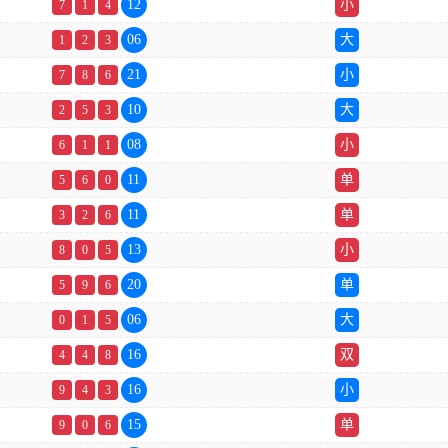
12
小
7
1
4
06
大
1
2
3
21
小
7
8
6
10
大
2
5
3
08
小
6
1
1
11
单
5
6
0
11
单
3
2
6
13
小
8
0
5
20
单
5
9
6
06
大
0
1
5
16
双
4
4
8
16
小
9
4
3
15
单
9
0
6