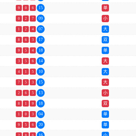
15
单
9
0
6
09
小
0
2
7
07
大
1
2
4
17
双
8
6
3
18
单
9
5
4
14
大
3
5
6
10
大
4
1
5
15
大
7
5
3
13
小
2
6
5
18
双
8
1
9
04
单
1
0
3
20
单
9
5
6
16
小
2
8
6