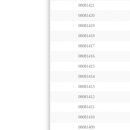
08081421
08081420
08081419
08081418
08081417
08081416
08081415
08081414
08081413
08081412
08081411
08081410
08081409