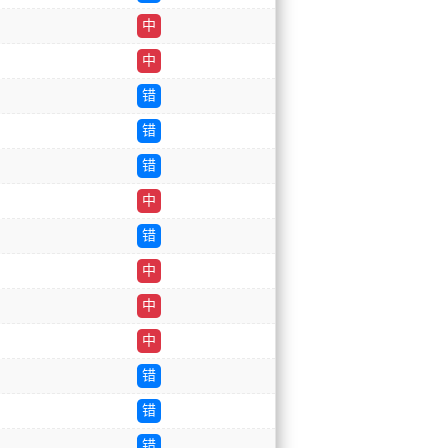
中
中
错
错
错
中
错
中
中
中
错
错
错