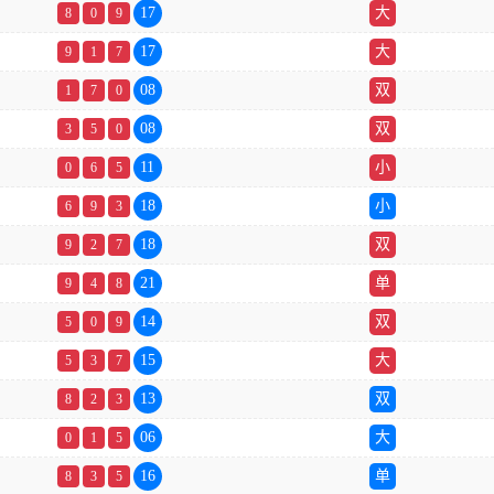
17
大
8
0
9
17
大
9
1
7
08
双
1
7
0
08
双
3
5
0
11
小
0
6
5
18
小
6
9
3
18
双
9
2
7
21
单
9
4
8
14
双
5
0
9
15
大
5
3
7
13
双
8
2
3
06
大
0
1
5
16
单
8
3
5