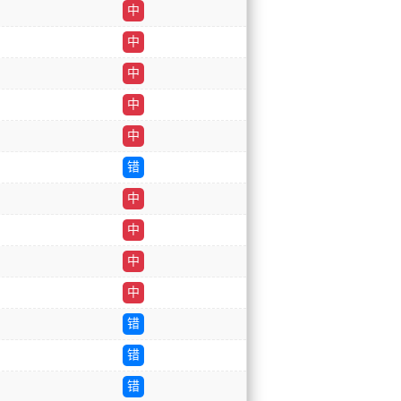
中
中
中
中
中
错
中
中
中
中
错
错
错