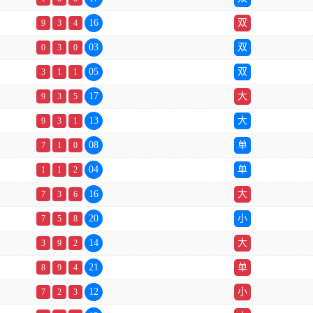
16
双
9
3
4
03
双
0
3
0
05
双
3
1
1
17
大
9
3
5
13
大
9
3
1
08
单
7
1
0
04
单
1
1
2
16
大
7
3
6
20
小
7
5
8
14
大
3
9
2
21
单
8
9
4
12
小
7
2
3