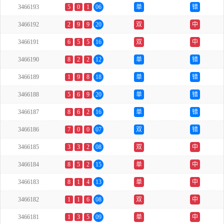
3466193
5
0
1
06
单
错
3466192
2
9
9
20
双
中
3466191
6
5
5
16
双
中
3466190
8
2
2
12
单
错
3466189
1
9
8
18
单
错
3466188
5
6
9
20
单
错
3466187
8
6
2
16
单
错
3466186
7
0
0
07
双
错
3466185
3
3
2
08
双
中
3466184
8
5
2
15
单
中
3466183
8
1
4
13
单
中
3466182
1
1
6
08
双
中
3466181
1
3
5
09
单
中