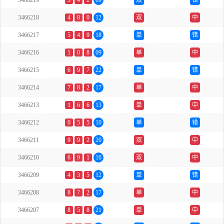
3466219
3
4
2
09
双
错
3466218
4
8
0
12
双
中
3466217
5
4
9
18
单
错
3466216
1
0
8
09
单
中
3466215
6
9
7
22
单
错
3466214
7
8
2
17
单
中
3466213
1
6
6
13
单
中
3466212
0
5
5
10
单
错
3466211
9
9
2
20
双
中
3466210
6
9
1
16
双
中
3466209
4
3
5
12
单
错
3466208
8
7
2
17
单
中
3466207
8
5
8
21
单
中