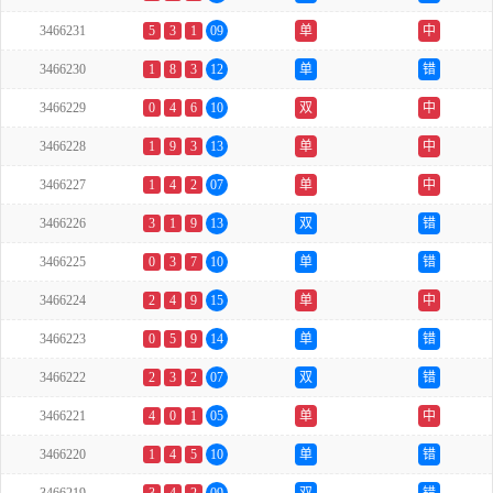
3466231
5
3
1
09
单
中
3466230
1
8
3
12
单
错
3466229
0
4
6
10
双
中
3466228
1
9
3
13
单
中
3466227
1
4
2
07
单
中
3466226
3
1
9
13
双
错
3466225
0
3
7
10
单
错
3466224
2
4
9
15
单
中
3466223
0
5
9
14
单
错
3466222
2
3
2
07
双
错
3466221
4
0
1
05
单
中
3466220
1
4
5
10
单
错