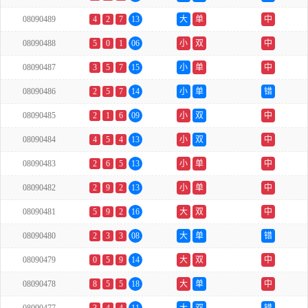
08090489
4
2
7
13
大
单
中
08090488
5
0
1
06
小
双
中
08090487
3
5
7
15
小
单
中
08090486
2
5
7
14
小
单
错
08090485
2
1
6
09
小
双
中
08090484
4
5
4
13
小
双
中
08090483
2
6
5
13
小
单
中
08090482
2
9
2
13
小
单
中
08090481
5
9
2
16
大
双
中
08090480
2
3
3
08
大
单
错
08090479
0
5
9
14
大
双
中
08090478
8
5
5
18
大
单
中