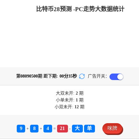
比特币28预测 -PC走势大数据统计
第
08090500
期 距下期:
00
分
35
秒
广告开关：
大双
未开:
2
期
小单
未开:
1
期
小双
未开:
12
期
9
8
4
21
大
单
咪牌
+
+
=
-