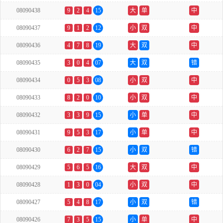
08090438
9
2
4
15
大
单
中
08090437
9
1
2
12
小
双
中
08090436
4
7
8
19
大
双
中
08090435
3
0
4
07
大
双
错
08090434
0
5
3
08
小
双
中
08090433
8
2
0
10
小
双
中
08090432
3
3
9
15
小
单
中
08090431
9
5
3
17
小
单
中
08090430
6
2
7
15
小
双
错
08090429
5
6
5
16
大
双
中
08090428
1
3
0
04
小
双
中
08090427
5
4
8
17
小
双
错
08090426
7
3
5
15
小
单
中