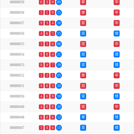
08080059
6
3
0
09
单
中
08080058
5
1
9
15
单
中
08080057
9
3
4
16
双
中
08080056
4
6
5
15
双
错
08080055
5
3
0
08
双
中
08080054
9
8
4
21
双
错
08080053
8
4
7
19
双
错
08080052
1
3
1
05
单
中
08080051
9
8
3
20
双
中
08080050
4
6
9
19
双
错
08080049
4
8
8
20
双
中
08080048
6
0
6
12
单
错
08080047
5
4
6
15
双
错