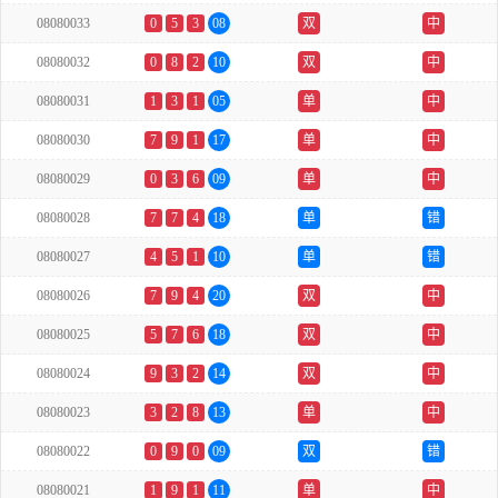
08080033
0
5
3
08
双
中
08080032
0
8
2
10
双
中
08080031
1
3
1
05
单
中
08080030
7
9
1
17
单
中
08080029
0
3
6
09
单
中
08080028
7
7
4
18
单
错
08080027
4
5
1
10
单
错
08080026
7
9
4
20
双
中
08080025
5
7
6
18
双
中
08080024
9
3
2
14
双
中
08080023
3
2
8
13
单
中
08080022
0
9
0
09
双
错
08080021
1
9
1
11
单
中