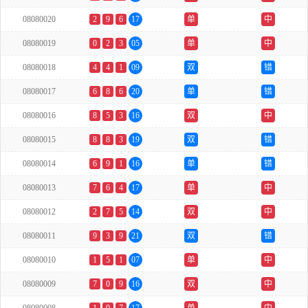
08080020
2
9
6
17
单
中
08080019
0
2
3
05
单
中
08080018
4
4
1
09
双
错
08080017
6
8
6
20
单
错
08080016
8
5
3
16
双
中
08080015
8
8
3
19
双
错
08080014
6
9
1
16
单
错
08080013
7
6
4
17
单
中
08080012
2
7
5
14
双
中
08080011
9
3
9
21
双
错
08080010
1
5
1
07
单
中
08080009
7
0
9
16
双
中