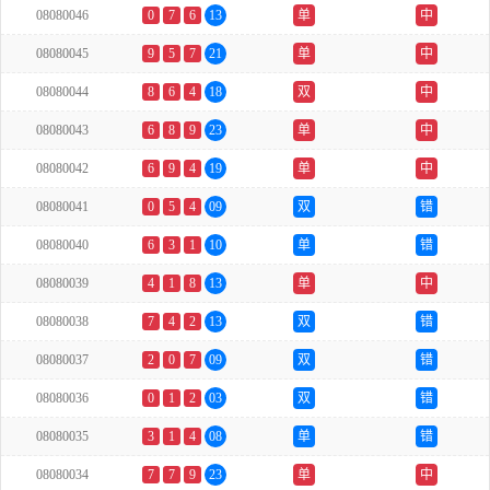
08080046
0
7
6
13
单
中
08080045
9
5
7
21
单
中
08080044
8
6
4
18
双
中
08080043
6
8
9
23
单
中
08080042
6
9
4
19
单
中
08080041
0
5
4
09
双
错
08080040
6
3
1
10
单
错
08080039
4
1
8
13
单
中
08080038
7
4
2
13
双
错
08080037
2
0
7
09
双
错
08080036
0
1
2
03
双
错
08080035
3
1
4
08
单
错
08080034
7
7
9
23
单
中