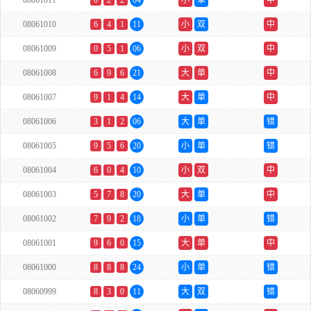
08061011
0
2
2
04
小
单
中
08061010
6
4
1
11
小
双
中
08061009
0
5
1
06
小
双
中
08061008
6
9
6
21
大
单
中
08061007
9
1
4
14
大
单
中
08061006
3
1
2
06
大
单
错
08061005
9
5
6
20
小
单
错
08061004
6
0
4
10
小
双
中
08061003
5
7
8
20
大
单
中
08061002
7
9
2
18
小
单
错
08061001
9
6
0
15
大
单
中
08061000
8
8
8
24
小
单
错
08060999
8
3
0
11
大
双
错