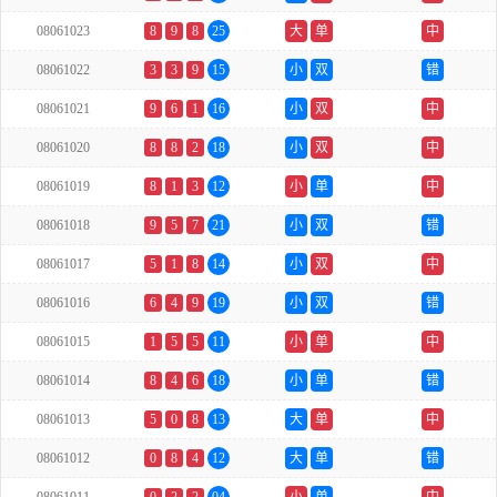
08061023
8
9
8
25
大
单
中
08061022
3
3
9
15
小
双
错
08061021
9
6
1
16
小
双
中
08061020
8
8
2
18
小
双
中
08061019
8
1
3
12
小
单
中
08061018
9
5
7
21
小
双
错
08061017
5
1
8
14
小
双
中
08061016
6
4
9
19
小
双
错
08061015
1
5
5
11
小
单
中
08061014
8
4
6
18
小
单
错
08061013
5
0
8
13
大
单
中
08061012
0
8
4
12
大
单
错