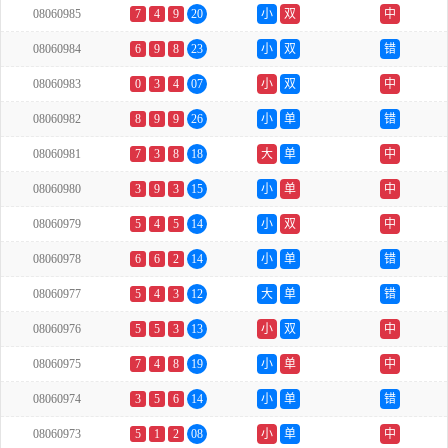
08060985
7
4
9
20
小
双
中
08060984
6
9
8
23
小
双
错
08060983
0
3
4
07
小
双
中
08060982
8
9
9
26
小
单
错
08060981
7
3
8
18
大
单
中
08060980
3
9
3
15
小
单
中
08060979
5
4
5
14
小
双
中
08060978
6
6
2
14
小
单
错
08060977
5
4
3
12
大
单
错
08060976
5
5
3
13
小
双
中
08060975
7
4
8
19
小
单
中
08060974
3
5
6
14
小
单
错
08060973
5
1
2
08
小
单
中