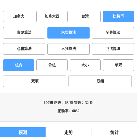
加拿大
加拿大西
台湾
比特币
青龙算法
朱雀算法
至尊算法
必赢算法
人狂算法
飞飞算法
组合
杀组
大小
单双
双项
双组
100期 正确：68 期 错误：32 期
正确率：68%
预测
走势
统计