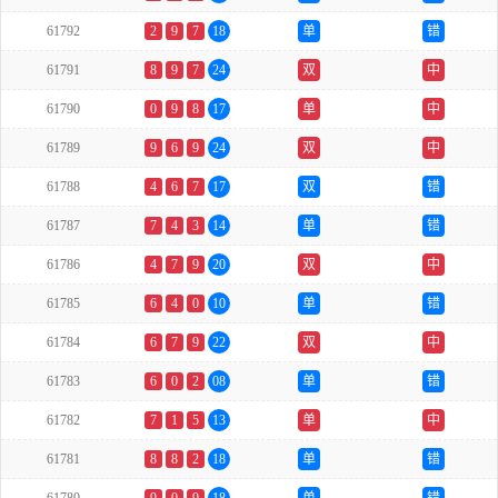
61792
2
9
7
18
单
错
61791
8
9
7
24
双
中
61790
0
9
8
17
单
中
61789
9
6
9
24
双
中
61788
4
6
7
17
双
错
61787
7
4
3
14
单
错
61786
4
7
9
20
双
中
61785
6
4
0
10
单
错
61784
6
7
9
22
双
中
61783
6
0
2
08
单
错
61782
7
1
5
13
单
中
61781
8
8
2
18
单
错