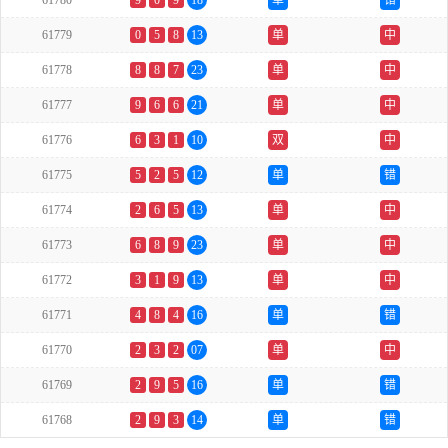
61780
9
0
9
18
单
错
61779
0
5
8
13
单
中
61778
8
8
7
23
单
中
61777
9
6
6
21
单
中
61776
6
3
1
10
双
中
61775
5
2
5
12
单
错
61774
2
6
5
13
单
中
61773
6
8
9
23
单
中
61772
3
1
9
13
单
中
61771
4
8
4
16
单
错
61770
2
3
2
07
单
中
61769
2
9
5
16
单
错
61768
2
9
3
14
单
错