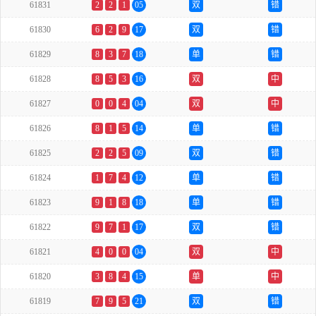
61831
2
2
1
05
双
错
61830
6
2
9
17
双
错
61829
8
3
7
18
单
错
61828
8
5
3
16
双
中
61827
0
0
4
04
双
中
61826
8
1
5
14
单
错
61825
2
2
5
09
双
错
61824
1
7
4
12
单
错
61823
9
1
8
18
单
错
61822
9
7
1
17
双
错
61821
4
0
0
04
双
中
61820
3
8
4
15
单
中
61819
7
9
5
21
双
错