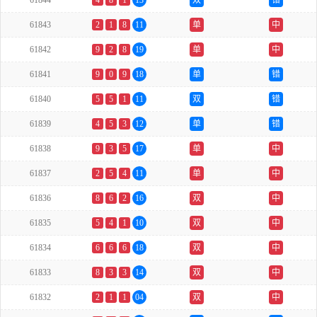
61844
4
8
1
13
双
错
61843
2
1
8
11
单
中
61842
9
2
8
19
单
中
61841
9
0
9
18
单
错
61840
5
5
1
11
双
错
61839
4
5
3
12
单
错
61838
9
3
5
17
单
中
61837
2
5
4
11
单
中
61836
8
6
2
16
双
中
61835
5
4
1
10
双
中
61834
6
6
6
18
双
中
61833
8
3
3
14
双
中
61832
2
1
1
04
双
中