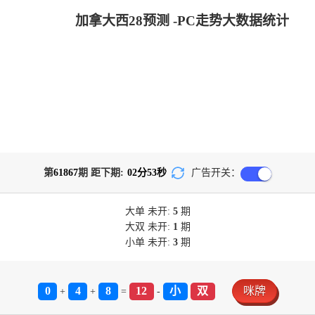
加拿大西28预测 -PC走势大数据统计
第
61867
期 距下期:
02
分
53
秒
广告开关：
大单
未开:
5
期
大双
未开:
1
期
小单
未开:
3
期
0
4
8
12
小
双
咪牌
+
+
=
-