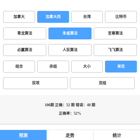
加拿大
加拿大西
台湾
比特币
青龙算法
朱雀算法
至尊算法
必赢算法
人狂算法
飞飞算法
组合
杀组
大小
单双
双项
双组
100期 正确：52 期 错误：48 期
正确率：52%
预测
走势
统计