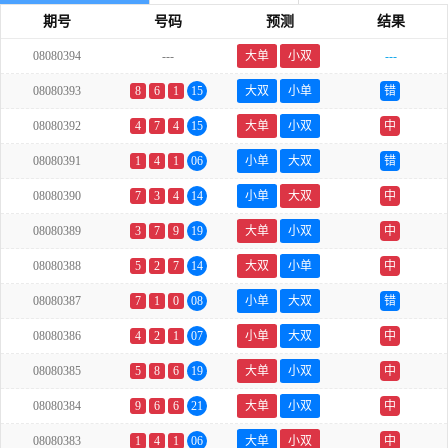
期号
号码
预测
结果
08080394
---
大单
小双
---
08080393
8
6
1
15
大双
小单
错
08080392
4
7
4
15
大单
小双
中
08080391
1
4
1
06
小单
大双
错
08080390
7
3
4
14
小单
大双
中
08080389
3
7
9
19
大单
小双
中
08080388
5
2
7
14
大双
小单
中
08080387
7
1
0
08
小单
大双
错
08080386
4
2
1
07
小单
大双
中
08080385
5
8
6
19
大单
小双
中
08080384
9
6
6
21
大单
小双
中
08080383
1
4
1
06
大单
小双
中