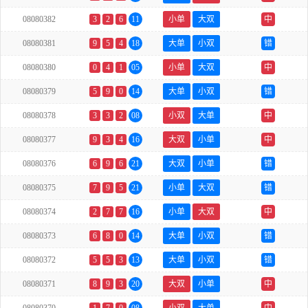
08080382
3
2
6
11
小单
大双
中
08080381
9
5
4
18
大单
小双
错
08080380
0
4
1
05
小单
大双
中
08080379
5
9
0
14
大单
小双
错
08080378
3
3
2
08
小双
大单
中
08080377
9
3
4
16
大双
小单
中
08080376
6
9
6
21
大双
小单
错
08080375
7
9
5
21
小单
大双
错
08080374
2
7
7
16
小单
大双
中
08080373
6
8
0
14
大单
小双
错
08080372
5
5
3
13
大单
小双
错
08080371
8
9
3
20
大双
小单
中