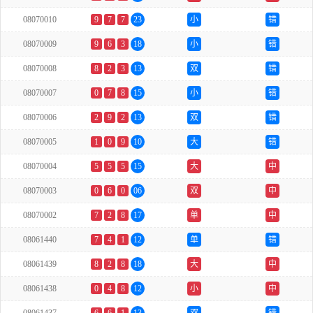
08070010
9
7
7
23
小
错
08070009
9
6
3
18
小
错
08070008
8
2
3
13
双
错
08070007
0
7
8
15
小
错
08070006
2
9
2
13
双
错
08070005
1
0
9
10
大
错
08070004
5
5
5
15
大
中
08070003
0
6
0
06
双
中
08070002
7
2
8
17
单
中
08061440
7
4
1
12
单
错
08061439
8
2
8
18
大
中
08061438
0
4
8
12
小
中