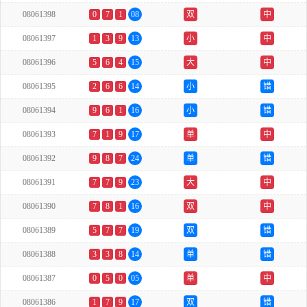
08061398
0
7
1
08
双
中
08061397
1
3
9
13
小
中
08061396
5
6
4
15
大
中
08061395
2
6
6
14
小
错
08061394
9
6
1
16
小
错
08061393
7
1
9
17
单
中
08061392
9
8
7
24
单
错
08061391
7
7
9
23
大
中
08061390
7
8
1
16
双
中
08061389
5
7
7
19
双
错
08061388
3
3
8
14
单
错
08061387
0
5
0
05
单
中
08061386
1
7
9
17
双
错