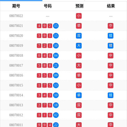
期号
号码
预测
结果
08070022
---
小
---
08070021
4
9
2
15
单
中
08070020
5
9
1
15
双
错
08070019
7
2
1
10
大
错
08070018
0
4
0
04
小
中
08070017
5
8
8
21
大
中
08070016
3
5
1
09
单
中
08070015
1
7
5
13
小
中
08070014
3
4
3
10
单
错
08070013
2
7
9
18
双
中
08070012
1
1
0
02
双
中
08070011
9
9
4
22
大
中