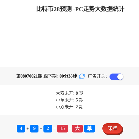
比特币28预测 -PC走势大数据统计
第
08070021
期 距下期:
00
分
38
秒
广告开关：
大双
未开:
8
期
小单
未开:
5
期
小双
未开:
2
期
4
9
2
15
大
单
咪牌
+
+
=
-