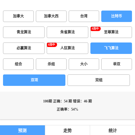
加拿大
加拿大西
台湾
比特币
青龙算法
朱雀算法
至尊算法
必赢算法
人狂算法
飞飞算法
组合
杀组
大小
单双
双项
双组
100期 正确：54 期 错误：46 期
正确率：54%
预测
走势
统计