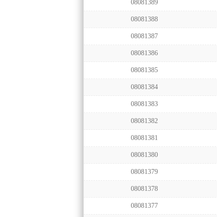
08081389
08081388
08081387
08081386
08081385
08081384
08081383
08081382
08081381
08081380
08081379
08081378
08081377