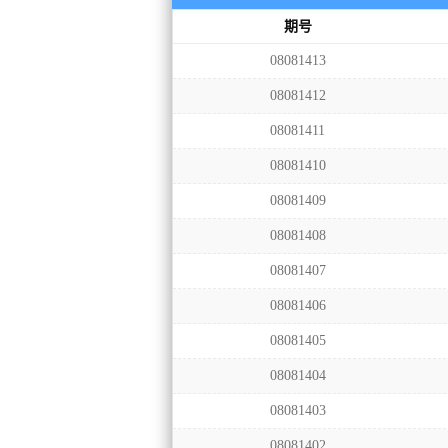
期号
08081413
08081412
08081411
08081410
08081409
08081408
08081407
08081406
08081405
08081404
08081403
08081402