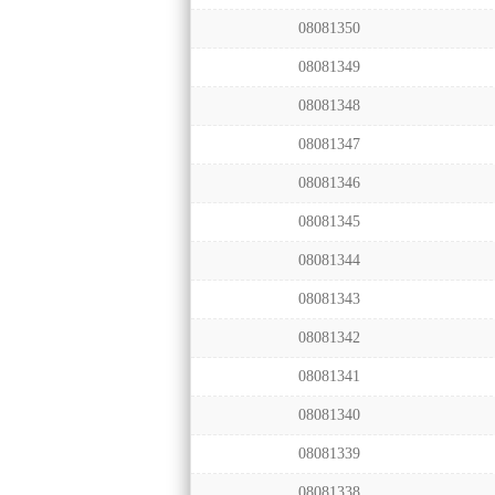
08081350
08081349
08081348
08081347
08081346
08081345
08081344
08081343
08081342
08081341
08081340
08081339
08081338