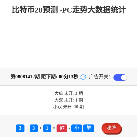
比特币28预测 -PC走势大数据统计
第
08081412
期 距下期:
00
分
13
秒
广告开关：
大单
未开:
3
期
大双
未开:
1
期
小双
未开:
10
期
3
+
3
+
1
=
07
-
小
单
咪牌