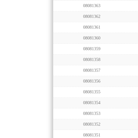
08081363
08081362
08081361
08081360
08081359
08081358
08081357
08081356
08081355
08081354
08081353
08081352
08081351