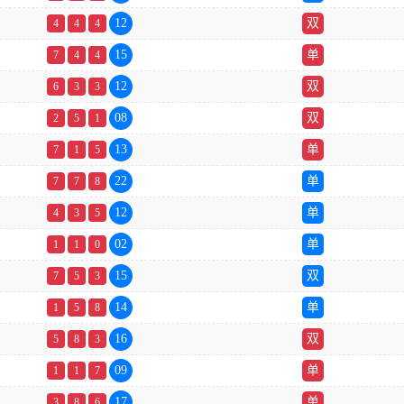
12
双
4
4
4
15
单
7
4
4
12
双
6
3
3
08
双
2
5
1
13
单
7
1
5
22
单
7
7
8
12
单
4
3
5
02
单
1
1
0
15
双
7
5
3
14
单
1
5
8
16
双
5
8
3
09
单
1
1
7
17
单
3
8
6